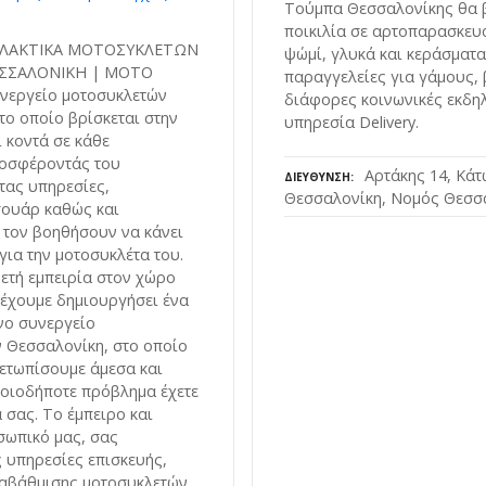
Τούμπα Θεσσαλονίκης θα β
ποικιλία σε αρτοπαρασκευ
ΛΛΑΚΤΙΚΑ ΜΟΤΟΣΥΚΛΕΤΩΝ
ψώμί, γλυκά και κεράσματα
ΣΣΑΛΟΝΙΚΗ | MOTO
παραγγελείες για γάμους, 
νεργείο μοτοσυκλετών
διάφορες κοινωνικές εκδηλ
το οποίο βρίσκεται στην
υπηρεσία Delivery.
 κοντά σε κάθε
ροσφέροντάς του
Αρτάκης 14, Κά
ΔΙΕΎΘΥΝΣΗ
τας υπηρεσίες,
Θεσσαλονίκη, Νομός Θεσσα
σουάρ καθώς και
 τον βοηθήσουν να κάνει
για την μοτοσυκλέτα του.
ετή εμπειρία στον χώρο
έχουμε δημιουργήσει ένα
νο συνεργείο
 Θεσσαλονίκη, στο οποίο
ετωπίσουμε άμεσα και
οιοδήποτε πρόβλημα έχετε
 σας. Το έμπειρο και
σωπικό μας, σας
 υπηρεσίες επισκευής,
ναβάθμισης μοτοσυκλετών