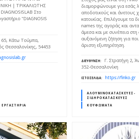
ΝΙΚΗ | ΤΡΙΚΑΛΙΩΤΗΣ
διαμορφώνουμε για εσάς λ
DIAGNOSISLAB Στο
αποδοτικούς και άνετους 
ργαστήριο “DIAGNOSIS
κατοικίας. Επιλέγουμε τα 
names της αγοράς και αντ
άμεσα και με συνέπεια στη
αυξανόμενη ζήτηση για ποι
65, Κάτω Τούμπα,
άριστη εξυπηρέτηση.
ός Θεσσαλονίκης, 54453
gnosislab.gr
Γ. Στρατήγη 2, 
ΔΙΕΎΘΥΝΣΗ
352-Θεσσαλονίκη
https://finko.gr
ΙΣΤΟΣΕΛΊΔΑ
ΑΛΟΥΜΙΝΟΚΑΤΑΣΚΕΥΈΣ-
ΣΙΔΗΡΟΚΑΤΑΣΚΕΥΈΣ
 ΕΡΓΑΣΤΉΡΙΑ
ΚΟΥΦΏΜΑΤΑ