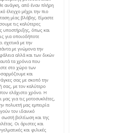
ε ανάγκη, από έναν πλήρη
κό έλεγχο μέχρι την πιο
αση μίας βλάβης. Είμαστε
σουμε τις καλύτερες
ς υποστήριξης, όπως και
εις για οποιοδήποτε
 σχετικά με την
πάντα με γνώμονα την
άλεια αλλά και των δικών
αυτά τα χρόνια που
στε στο χώρο των
οσαρμόζουμε και
νάγκες σας με σκοπό την
 σας, με τον καλύτερο
στον ελάχιστο χρόνο. Η
ι μας για τις μοτοσυκλέτες,
ην πολυετή μας εμπειρία
γούν τον ιδανικό
 σωστή βελτίωση και της
λέτας. Οι άριστες και
γελματικές και φιλικές