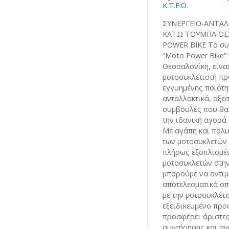
Κ.Τ.Ε.Ο.
ΣΥΝΕΡΓΕΙΟ-ΑΝΤΑ
ΚΑΤΩ ΤΟΥΜΠΑ ΘΕ
POWER BIKE Το συ
“Moto Power Bike” 
Θεσσαλονίκη, είναι
μοτοσυκλετιστή π
εγγυημένης ποιότη
ανταλλακτικά, αξε
συμβουλές που θα
την ιδανική αγορά 
Με αγάπη και πολυ
των μοτοσυκλετών 
πλήρως εξοπλισμέ
μοτοσυκλετών στην
μπορούμε να αντιμ
αποτελεσματικά οπ
με την μοτοσυκλέτα
εξειδικευμένο προ
προσφέρει άριστες
συντήρησης και α