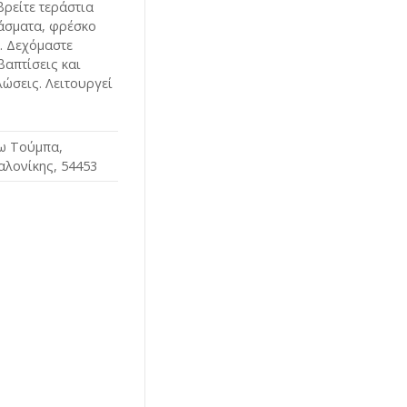
ρείτε τεράστια
άσματα, φρέσκο
. Δεχόμαστε
βαπτίσεις και
ώσεις. Λειτουργεί
τω Τούμπα,
λονίκης, 54453