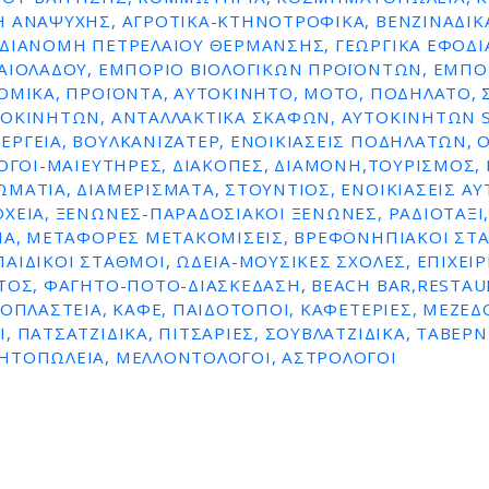
 ΑΝΑΨΥΧΉΣ, ΑΓΡΟΤΙΚΆ-ΚΤΗΝΟΤΡΟΦΙΚΆ, ΒΕΝΖΙΝΑΔΙΚ
ΔΙΑΝΟΜΗ ΠΕΤΡΕΛΑΙΟΥ ΘΕΡΜΑΝΣΗΣ, ΓΕΩΡΓΙΚΆ ΕΦΌΔΙΑ,
ΛΑΙΟΛΆΔΟΥ, ΕΜΠΌΡΙΟ ΒΙΟΛΟΓΙΚΏΝ ΠΡΟΪΌΝΤΩΝ, ΕΜΠ
ΟΜΙΚΆ, ΠΡΟΪΌΝΤΑ, ΑΥΤΟΚΊΝΗΤΟ, ΜΌΤΟ, ΠΟΔΉΛΑΤΟ, 
ΤΟΚΙΝΉΤΩΝ, ΑΝΤΑΛΛΑΚΤΙΚΆ ΣΚΑΦΏΝ, ΑΥΤΟΚΙΝΉΤΩΝ S
ΡΓΕΊΑ, ΒΟΥΛΚΑΝΙΖΑΤΈΡ, ΕΝΟΙΚΙΆΣΕΙΣ ΠΟΔΗΛΆΤΩΝ, Ο
ΛΌΓΟΙ-ΜΑΙΕΥΤΉΡΕΣ, ΔΙΑΚΟΠΈΣ, ΔΙΑΜΟΝΉ,ΤΟΥΡΙΣΜΌΣ, 
ΜΆΤΙΑ, ΔΙΑΜΕΡΊΣΜΑΤΑ, ΣΤΟΎΝΤΙΟΣ, ΕΝΟΙΚΙΆΣΕΙΣ Α
ΧΕΊΑ, ΞΕΝΏΝΕΣ-ΠΑΡΑΔΟΣΙΑΚΟΊ ΞΕΝΏΝΕΣ, ΡΑΔΙΟΤΑΞΊ,
ΊΑ, ΜΕΤΑΦΟΡΈΣ ΜΕΤΑΚΟΜΊΣΕΙΣ, ΒΡΕΦΟΝΗΠΙΑΚΟΊ ΣΤ
ΑΙΔΙΚΟΊ ΣΤΑΘΜΟΊ, ΩΔΕΊΑ-ΜΟΥΣΙΚΈΣ ΣΧΟΛΈΣ, ΕΠΙΧΕΙΡ
ΤΟΣ, ΦΑΓΗΤΌ-ΠΟΤΌ-ΔΙΑΣΚΈΔΑΣΗ, BEACH BAR,RESTAU
ΡΟΠΛΑΣΤΕΊΑ, ΚΑΦΈ, ΠΑΙΔΌΤΟΠΟΙ, ΚΑΦΕΤΈΡΙΕΣ, ΜΕΖΕΔΟ
, ΠΑΤΣΑΤΖΊΔΙΚΑ, ΠΙΤΣΑΡΊΕΣ, ΣΟΥΒΛΑΤΖΊΔΙΚΑ, ΤΑΒΈΡΝ
ΗΤΟΠΩΛΕΊΑ, ΜΕΛΛΟΝΤΟΛΟΓΟΙ, ΑΣΤΡΟΛΌΓΟΙ