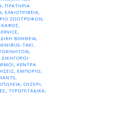
Α, ΠΡΑΤΗΡΙΑ
 ΕΛΑΙΟΤΡΙΒΕΊΑ,
ΌΡΙΟ ΖΩΟΤΡΟΦΏΝ,
ΣΚΆΦΟΣ,
ERVICE,
ΔΙΚΉ ΒΟΉΘΕΙΑ,
MINIBUS-TAXI,
ΥΤΟΚΙΝΉΤΩΝ,
 ΔΙΚΗΓΌΡΟΙ-
ΑΘΜΟΊ, ΚΈΝΤΡΑ
ΉΣΕΙΣ, ΕΜΠΌΡΙΟ,
RANTS,
ΠΩΛΕΊΑ, ΟΥΖΕΡΊ,
ΕΣ, ΤΥΡΟΠΙΤΆΔΙΚΑ,