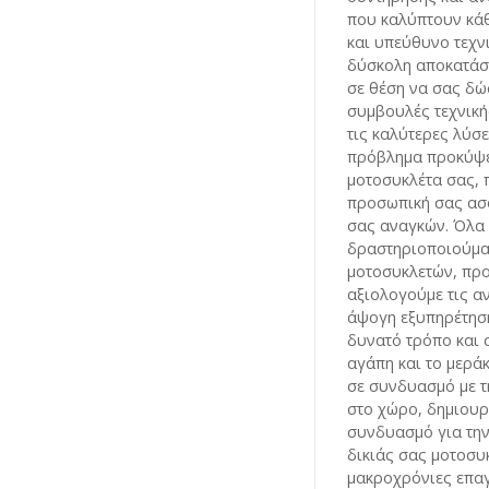
που καλύπτουν κάθ
και υπεύθυνο τεχνι
δύσκολη αποκατάστ
σε θέση να σας δώ
συμβουλές τεχνική
τις καλύτερες λύσ
πρόβλημα προκύψει
μοτοσυκλέτα σας, 
προσωπική σας ασφ
σας αναγκών. Όλα 
δραστηριοποιούμα
μοτοσυκλετών, πρ
αξιολογούμε τις α
άψογη εξυπηρέτησή
δυνατό τρόπο και 
αγάπη και το μεράκ
σε συνδυασμό με τ
στο χώρο, δημιουρ
συνδυασμό για την
δικιάς σας μοτοσυκ
μακροχρόνιες επαγ