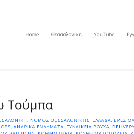
Home
Θεσσαλονίκη
YouTube
Εγ
ω Τούμπα
ΣΑΛΟΝΊΚΗ, ΝΟΜΌΣ ΘΕΣΣΑΛΟΝΊΚΗΣ, ΕΛΛΆΔΑ, ΒΡΕΣ ΌΛ
HOPS, ΑΝΔΡΙΚΆ ΕΝΔΎΜΑΤΑ, ΓΥΝΑΙΚΕΊΑ ΡΟΎΧΑ, DELIVERY
ΜΟΥ-ΒΆΠΤΙΣΗΣ, ΚΟΜΜΩΤΉΡΙΑ, ΚΟΣΜΗΜΑΤΟΠΩΛΕΊΑ, Κ