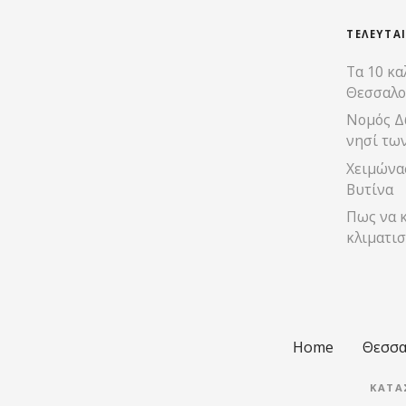
ΤΕΛΕΥΤΑ
Τα 10 κα
Θεσσαλο
Νομός Δ
νησί τω
Χειμώνας
Βυτίνα
Πως να κ
κλιματισ
Home
Θεσσα
ΚΑΤΑ