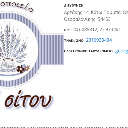
ΔΙΕΎΘΥΝΣΗ
Αρτάκης 14, Κάτω Τούμπα, Θ
Θεσσαλονίκης, 54453
40.6085812, 22.973461
GPS
2310933434
ΤΗΛΈΦΩΝΟ
georg
ΗΛΕΚΤΡΟΝΙΚΌ ΤΑΧΥΔΡΟΜΕΊΟ