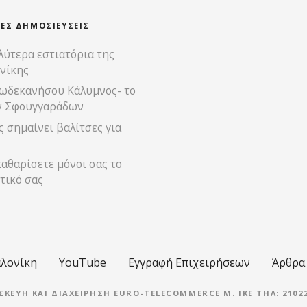
ΊΕΣ ΔΗΜΟΣΙΕΎΣΕΙΣ
λύτερα εστιατόρια της
νίκης
ωδεκανήσου Κάλυμνος- το
ν Σφουγγαράδων
 σημαίνει βαλίτσες για
αθαρίσετε μόνοι σας το
τικό σας
λονίκη
YouTube
Εγγραφή Επιχειρήσεων
Άρθρα
ΣΚΕΥΉ ΚΑΙ ΔΙΑΧΕΊΡΗΣΗ EURO-TELECOMMERCE M. IKE ΤΗΛ: 21022