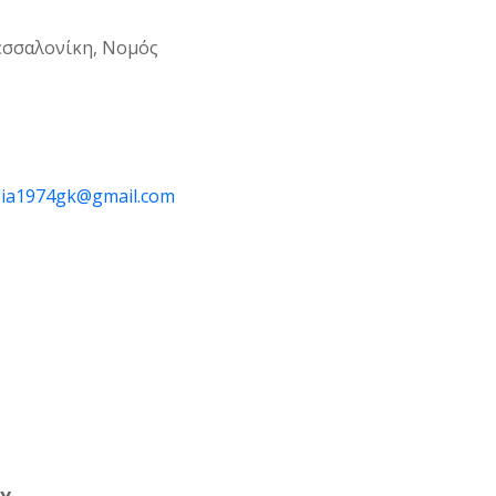
εσσαλονίκη, Νομός
ia1974gk@gmail.com