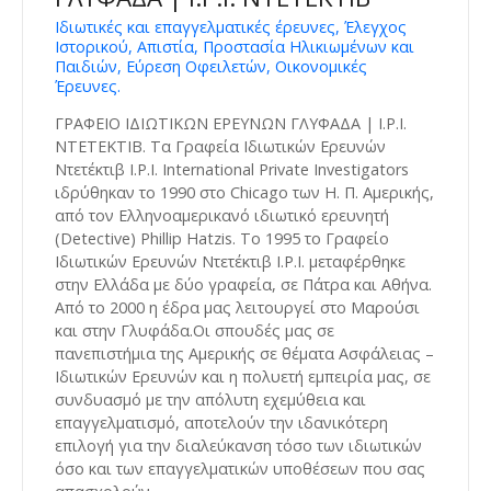
Ιδιωτικές και επαγγελματικές έρευνες, Έλεγχος
Ιστορικού, Απιστία, Προστασία Ηλικιωμένων και
Παιδιών, Εύρεση Οφειλετών, Οικονομικές
Έρευνες.
ΓΡΑΦΕΙΟ ΙΔΙΩΤΙΚΩΝ ΕΡΕΥΝΩΝ ΓΛΥΦΑΔΑ | I.P.I.
ΝΤΕΤΕΚΤΙΒ. Tα Γραφεία Ιδιωτικών Ερευνών
Ντετέκτιβ I.P.I. International Private Investigators
ιδρύθηκαν το 1990 στο Chicago των Η. Π. Αμερικής,
από τον Ελληνοαμερικανό ιδιωτικό ερευνητή
(Detective) Phillip Hatzis. Το 1995 το Γραφείο
Ιδιωτικών Ερευνών Ντετέκτιβ I.P.I. μεταφέρθηκε
στην Ελλάδα με δύο γραφεία, σε Πάτρα και Αθήνα.
Από το 2000 η έδρα μας λειτουργεί στο Μαρούσι
και στην Γλυφάδα.Οι σπουδές μας σε
πανεπιστήμια της Αμερικής σε θέματα Ασφάλειας –
Ιδιωτικών Ερευνών και η πολυετή εμπειρία μας, σε
συνδυασμό με την απόλυτη εχεμύθεια και
επαγγελματισμό, αποτελούν την ιδανικότερη
επιλογή για την διαλεύκανση τόσο των ιδιωτικών
όσο και των επαγγελματικών υποθέσεων που σας