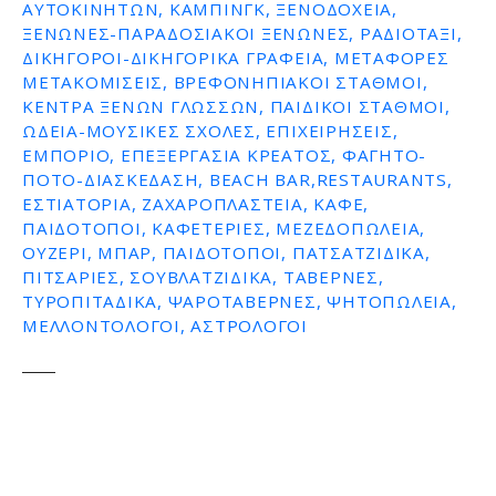
ΑΥΤΟΚΙΝΉΤΩΝ, ΚΆΜΠΙΝΓΚ, ΞΕΝΟΔΟΧΕΊΑ,
ΞΕΝΏΝΕΣ-ΠΑΡΑΔΟΣΙΑΚΟΊ ΞΕΝΏΝΕΣ, ΡΑΔΙΟΤΑΞΊ,
ΔΙΚΗΓΌΡΟΙ-ΔΙΚΗΓΟΡΙΚΆ ΓΡΑΦΕΊΑ, ΜΕΤΑΦΟΡΈΣ
ΜΕΤΑΚΟΜΊΣΕΙΣ, ΒΡΕΦΟΝΗΠΙΑΚΟΊ ΣΤΑΘΜΟΊ,
ΚΈΝΤΡΑ ΞΈΝΩΝ ΓΛΩΣΣΏΝ, ΠΑΙΔΙΚΟΊ ΣΤΑΘΜΟΊ,
ΩΔΕΊΑ-ΜΟΥΣΙΚΈΣ ΣΧΟΛΈΣ, ΕΠΙΧΕΙΡΉΣΕΙΣ,
ΕΜΠΌΡΙΟ, ΕΠΕΞΕΡΓΑΣΊΑ ΚΡΈΑΤΟΣ, ΦΑΓΗΤΌ-
ΠΟΤΌ-ΔΙΑΣΚΈΔΑΣΗ, BEACH BAR,RESTAURANTS,
ΕΣΤΙΑΤΌΡΙΑ, ΖΑΧΑΡΟΠΛΑΣΤΕΊΑ, ΚΑΦΈ,
ΠΑΙΔΌΤΟΠΟΙ, ΚΑΦΕΤΈΡΙΕΣ, ΜΕΖΕΔΟΠΩΛΕΊΑ,
ΟΥΖΕΡΊ, ΜΠΑΡ, ΠΑΙΔΌΤΟΠΟΙ, ΠΑΤΣΑΤΖΊΔΙΚΑ,
ΠΙΤΣΑΡΊΕΣ, ΣΟΥΒΛΑΤΖΊΔΙΚΑ, ΤΑΒΈΡΝΕΣ,
ΤΥΡΟΠΙΤΆΔΙΚΑ, ΨΑΡΟΤΑΒΈΡΝΕΣ, ΨΗΤΟΠΩΛΕΊΑ,
ΜΕΛΛΟΝΤΟΛΟΓΟΙ, ΑΣΤΡΟΛΌΓΟΙ