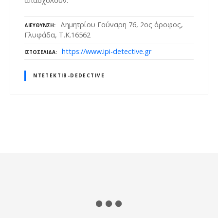
απασχολούν.
Δημητρίου Γούναρη 76, 2ος όροφος,
ΔΙΕΎΘΥΝΣΗ
Γλυφάδα, Τ.Κ.16562
https://www.ipi-detective.gr
ΙΣΤΟΣΕΛΊΔΑ
ΝΤΕΤΈΚΤΙΒ-DEDECTIVE
Θ
έ
σ
ε
ι