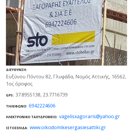
ΔΙΕΎΘΥΝΣΗ
Ευξύνου Πόντου 82, Γλυφάδα, Νομός Αττικής, 16562,
1ος όροφος
37.8955138, 23.7716739
GPS
6942224606
ΤΗΛΈΦΩΝΟ
vagelisxagoraris@yahoo.gr
ΗΛΕΚΤΡΟΝΙΚΌ ΤΑΧΥΔΡΟΜΕΊΟ
www.oikodomikesergasiesattiki.gr
ΙΣΤΟΣΕΛΊΔΑ