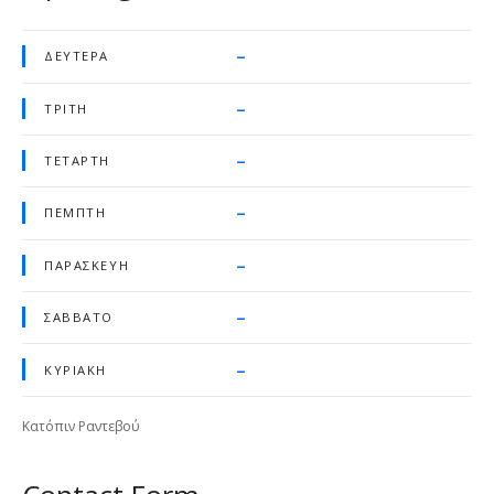
–
ΔΕΥΤΈΡΑ
–
ΤΡΊΤΗ
–
ΤΕΤΆΡΤΗ
–
ΠΈΜΠΤΗ
–
ΠΑΡΑΣΚΕΥΉ
–
ΣΆΒΒΑΤΟ
–
ΚΥΡΙΑΚΉ
Κατόπιν Ραντεβού