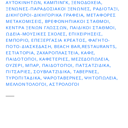
ΑΥΤΟΚΙΝΉΤΩΝ, ΚΆΜΠΙΝΓΚ, ΞΕΝΟΔΟΧΕΊΑ,
ΞΕΝΏΝΕΣ-ΠΑΡΑΔΟΣΙΑΚΟΊ ΞΕΝΏΝΕΣ, ΡΑΔΙΟΤΑΞΊ,
ΔΙΚΗΓΌΡΟΙ-ΔΙΚΗΓΟΡΙΚΆ ΓΡΑΦΕΊΑ, ΜΕΤΑΦΟΡΈΣ
ΜΕΤΑΚΟΜΊΣΕΙΣ, ΒΡΕΦΟΝΗΠΙΑΚΟΊ ΣΤΑΘΜΟΊ,
ΚΈΝΤΡΑ ΞΈΝΩΝ ΓΛΩΣΣΏΝ, ΠΑΙΔΙΚΟΊ ΣΤΑΘΜΟΊ,
ΩΔΕΊΑ-ΜΟΥΣΙΚΈΣ ΣΧΟΛΈΣ, ΕΠΙΧΕΙΡΉΣΕΙΣ,
ΕΜΠΌΡΙΟ, ΕΠΕΞΕΡΓΑΣΊΑ ΚΡΈΑΤΟΣ, ΦΑΓΗΤΌ-
ΠΟΤΌ-ΔΙΑΣΚΈΔΑΣΗ, BEACH BAR,RESTAURANTS,
ΕΣΤΙΑΤΌΡΙΑ, ΖΑΧΑΡΟΠΛΑΣΤΕΊΑ, ΚΑΦΈ,
ΠΑΙΔΌΤΟΠΟΙ, ΚΑΦΕΤΈΡΙΕΣ, ΜΕΖΕΔΟΠΩΛΕΊΑ,
ΟΥΖΕΡΊ, ΜΠΑΡ, ΠΑΙΔΌΤΟΠΟΙ, ΠΑΤΣΑΤΖΊΔΙΚΑ,
ΠΙΤΣΑΡΊΕΣ, ΣΟΥΒΛΑΤΖΊΔΙΚΑ, ΤΑΒΈΡΝΕΣ,
ΤΥΡΟΠΙΤΆΔΙΚΑ, ΨΑΡΟΤΑΒΈΡΝΕΣ, ΨΗΤΟΠΩΛΕΊΑ,
ΜΕΛΛΟΝΤΟΛΟΓΟΙ, ΑΣΤΡΟΛΌΓΟΙ