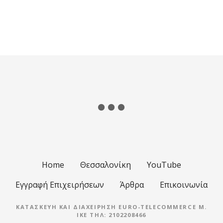
Θ
έ
σ
ε
ι
ς
π
λ
Home
Θεσσαλονίκη
YouTube
ο
Εγγραφή Επιχειρήσεων
Άρθρα
Επικοινωνία
ή
ΚΑΤΑΣΚΕΥΉ ΚΑΙ ΔΙΑΧΕΊΡΗΣΗ EURO-TELECOMMERCE M.
IKE ΤΗΛ: 2102208466