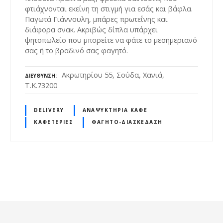
φτιάχνονται εκείνη τη στιγμή για εσάς και βάφλα.
Παγωτά Γιάννουλη, μπάρες πρωτεΐνης και
διάφορα σνακ. Ακριβώς δίπλα υπάρχει
ψητοπωλείο που μπορείτε να φάτε το μεσημεριανό
σας ή το βραδινό σας φαγητό.
Ακρωτηρίου 55, Σούδα, Χανιά,
ΔΙΕΎΘΥΝΣΗ
Τ.Κ.73200
DELIVERY
ΑΝΑΨΥΚΤΉΡΙΑ ΚΑΦΈ
ΚΑΦΕΤΈΡΙΕΣ
ΦΑΓΗΤΌ-ΔΙΑΣΚΈΔΑΣΗ
Θ
έ
σ