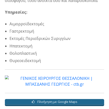
οισοφάγου, τόσο ανοικτά όσο και λαπαροσκοπικά.
Υπηρεσίες:
Αιμορροϊδεκτομές
Γαστρεκτομή
Εκτομές Περιεδρικών Συριγγίων
Ηπατεκτομή
Θολοπλαστική
Θυρεοειδεκτομή
Πλοήγηση με Google Maps