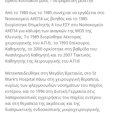
ορθού κοιλιακού μυός – πειραματική μελέτη».
Από το 1980 έως το 1985 συνέχισε να εργάζεται στο
Νοσοκομείο ΑΧΕΠΑ ως βοηθός και το 1985
διορίστηκε Επιμελητής Α΄ του ΕΣΥ στο Νοσοκομείο
ΑΧΕΠΑ για κάλυψη των αναγκών της ΜΕΘ της
Κλινικής. Το 1989 διορίσθηκε λέκτορας
χειρουργικής του Α.Π.Θ., το 1993 Επίκουρος
Καθηγητής, το 2000 ορκίστηκε στη βαθμίδα του
Αναπληρωτή Καθηγητή και το 2007 Τακτικός
Καθηγητής της Χειρουργικής του Α.Π.Θ.
Μετεκπαιδεύθηκε στη Μεγάλη Βρετανία, στο St
Mark’s Ηospital πάνω στη χειρουργική θεραπεία,
κυρίως των φλεγμονωδών νοσημάτων του παχέος
εντέρου, και το 1996 στη Δυτική Γερμανία στις
λαπαροσκοπικές εγχειρήσεις του παχέος εντέρου
και στη θεραπεία της ακράτειας και της
διαπρωκτικής ενδοσκοπικής μικροχειρουργικής.