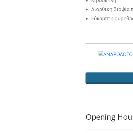
Κιρσοκήλη
Διορθική βιοψία 
Εύκαμπτη ουρηθρ
Opening Hou