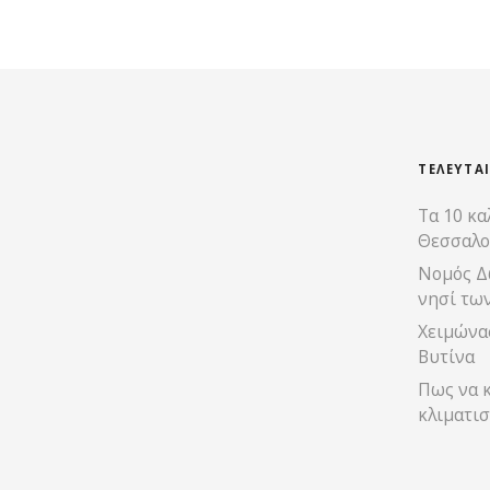
ΤΕΛΕΥΤΑ
Τα 10 κα
Θεσσαλο
Νομός Δ
νησί τω
Χειμώνας
Βυτίνα
Πως να κ
κλιματισ