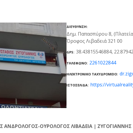
ΔΙΕΎΘΥΝΣΗ
Δημ. Παπασπύρου 8, (Πλατεία
Όροφος Λιβαδειά 321 00
38.43815546884, 22.8794
GPS
2261022844
ΤΗΛΈΦΩΝΟ
dr.zi
ΗΛΕΚΤΡΟΝΙΚΌ ΤΑΧΥΔΡΟΜΕΊΟ
https://virtualreali
ΙΣΤΟΣΕΛΊΔΑ
Σ ΑΝΔΡΟΛΟΓΟΣ-ΟΥΡΟΛΟΓΟΣ ΛΙΒΑΔΕΙΑ | ΖΥΓΟΓΙΑΝΝΗΣ