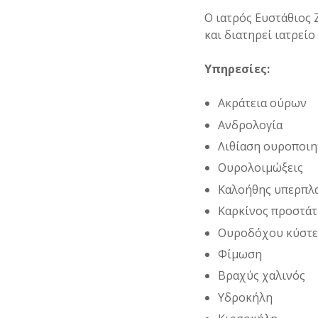
Ο ιατρός Ευστάθιος 
και διατηρεί ιατρείο
Υπηρεσίες:
Ακράτεια ούρων
Ανδρολογία
Λιθίαση ουροποιη
Ουρολοιμώξεις
Καλοήθης υπερπλ
Καρκίνος προστά
Ουροδόχου κύστε
Φίμωση
Βραχύς χαλινός
Υδροκήλη