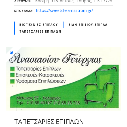
Κασίμη 10 & Λητούς, Ταύρος, Τ.Κ.17778
ΔΙΕΎΘΥΝΣΗ
https://sweetdreamsstrom.gr/
ΙΣΤΟΣΕΛΊΔΑ
ΒΙΟΤΕΧΝΊΕΣ ΕΠΊΠΛΟΥ
ΕΊΔΗ ΣΠΙΤΙΟΎ-ΈΠΙΠΛΑ
ΤΑΠΕΤΣΑΡΊΕΣ ΕΠΊΠΛΩΝ
ΤΑΠΕΤΣΑΡΙΕΣ ΕΠΙΠΛΩΝ