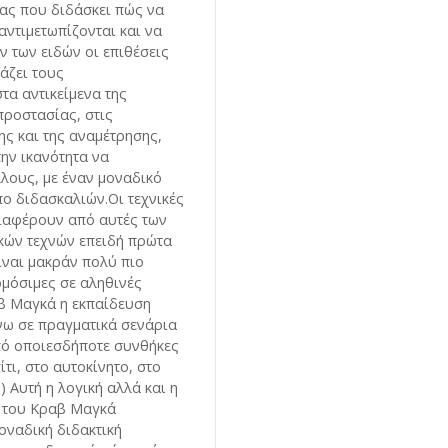
ας που διδάσκει πώς να
αντιμετωπίζονται και να
ν των ειδών οι επιθέσεις
μάζει τους
τα αντικείμενα της
ροστασίας, στις
ης και της αναμέτρησης,
την ικανότητα να
λους, με έναν μοναδικό
πο διδασκαλιών.Οι τεχνικές
ιαφέρουν από αυτές των
κών τεχνών επειδή πρώτα
ίναι μακράν πολύ πιο
ρμόσιμες σε αληθινές
β Μαγκά η εκπαίδευση
νω σε πραγματικά σενάρια
πό οποιεσδήποτε συνθήκες
ίτι, στο αυτοκίνητο, στο
) Αυτή η λογική αλλά και η
η του Κραβ Μαγκά
οναδική διδακτική