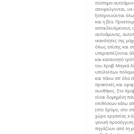
σύστημα αυτοάμυν
αποφεύγονται, να 
ξεπερνιούνται όλω
και η βία. Προετοι
εκπαιδευόμενους σ
αυτοάμυνας, αυτοπ
ικανότητες της μάχ
όπως επίσης και σ
υπερασπίζονται άλ
και κατανοητό τρό
του Κραβ Μαγκά δ
υπολοίπων πολεμι
και πάνω απ’ όλα ε
πρακτικές και εφα
συνθήκες. Στο Κρα
είναι δομημένη πά
επιθέσεων κάτω α
(στο δρόμο, στο σπ
χώρο εργασίας κ.ά.
γενική προσέγγισ
πηγάζουν από τη μ