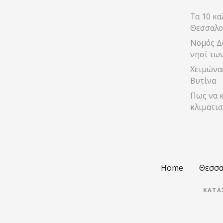
ι
Τα 10 κα
ς
Θεσσαλο
π
Νομός Δ
νησί τω
λ
Χειμώνας
ο
Βυτίνα
Πως να κ
ή
κλιματισ
γ
η
σ
Home
Θεσσα
η
ΚΑΤΑ
ς