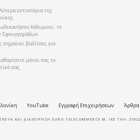
λύτερα εστιατόρια της
νίκης
ωδεκανήσου Κάλυμνος- το
ν Σφουγγαράδων
 σημαίνει βαλίτσες για
αθαρίσετε μόνοι σας το
τικό σας
λονίκη
YouTube
Εγγραφή Επιχειρήσεων
Άρθρα
ΣΚΕΥΉ ΚΑΙ ΔΙΑΧΕΊΡΗΣΗ EURO-TELECOMMERCE M. IKE ΤΗΛ: 21022