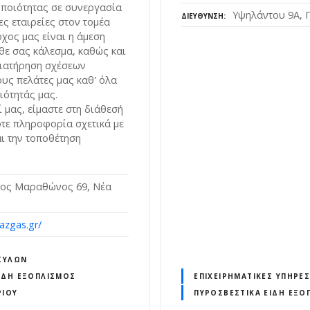
 ποιότητας σε συνεργασία
Υψηλάντου 9Α, Π
ΔΙΕΎΘΥΝΣΗ
τες εταιρείες στον τομέα
όχος μας είναι η άμεση
θε σας κάλεσμα, καθώς και
διατήρηση σχέσεων
ους πελάτες μας καθ' όλα
ιότητάς μας.
 μας, είμαστε στη διάθεσή
τε πληροφορία σχετικά με
αι την τοποθέτηση
ος Μαραθώνος 69, Νέα
lazgas.gr/
ΞΥΛΩΝ
ΊΔΗ ΕΞΟΠΛΙΣΜΌΣ
ΕΠΙΧΕΙΡΗΜΑΤΙΚΈΣ ΥΠΗΡΕΣ
ΡΊΟΥ
ΠΥΡΟΣΒΕΣΤΙΚΆ ΕΊΔΗ ΕΞΟ