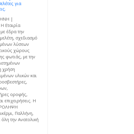
ελέτες για
ις.
ΛΗΝΗ |
Η Εταιρία
ε έδρα την
μελέτη, σχεδιασμό
ωμένων λύσεων
τικούς χώρους
ς φωτιάς, με την
λετημένων
η χρήση
ιμένων υλικών και
υροσβεστήρες,
ρων,
ήρες οροφής,
ι επιχειρήσεις. Η
ΠΡΟΛΗΨΗ
ικέρμι, Παλλήνη,
 όλη την Ανατολική