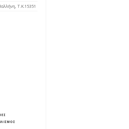
αλλήνη, Τ.Κ.15351
ΊΕΣ
ΠΛΙΣΜΌΣ