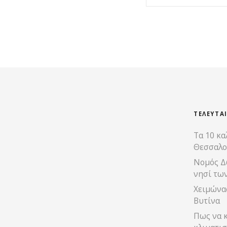
Θ
έ
σ
ε
ι
ΤΕΛΕΥΤΑ
Τα 10 κα
ς
Θεσσαλο
π
Νομός Δ
νησί τω
λ
Χειμώνας
ο
Βυτίνα
Πως να κ
ή