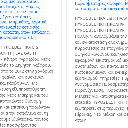
 Σόμπες υγραερίου,
Πυροσβεστήρες οροφής, Μ
υ, Γκαζάκια, Λάμπες
καταστήματα και επιχειρήσε
ακτικά – αναλώσιμα,
ς, Εγκαταστάσεις
ΠΥΡΟΣΒΕΣΤΙΚΑ ΕΙΔΗ ΠΑΛ
να, Μπρικέτες, Χαρτικά,
ΠΥΡΟΣΒΕΣΤΙΚΗ ΠΡΟΛΗΨΗ 
σκευασίες εστίασης,
ΠΥΡΟΣΒΕΣΤΙΚΗ ΠΡΟΛΗΨΗ μ
η καταστημάτων εστίασης,
Παλλήνη, αναλαμβάνει την 
υροσβεστικά είδη.
και εγκατάσταση ολοκληρ
 ΠΥΡΟΣΒΕΣΤΙΚΑ ΕΙΔΗ
πυρόσβεσης σε επαγγελμα
ΑΚΡΗ | LAZ GAS Η
υψηλού κινδύνου εκδήλωση
 – Κέντρο Υγραερίου Νέας
εφαρμογή επιστημονικά με
αλής το Δημήτρη Λαζάρου,
συστημάτων και πάντα με τ
 από το 2012 στην χονδρική
πιστοποιημένων και εγκεκρ
η φιαλών και συσκευών
εξοπλισμού. Υπηρεσίες: Π
 και κάρβουνων. Με
Αναγομώσεις Πυροσβεστή
ίκευση εξυπηρετούμε την
Πυρανίχνευση, Πυροσβεστ
της Νέας Μάκρης και του
Μελέτες για καταστήματα κα
τοποιώντας διανομή,
εταιρεία ΠΥΡΟΣΒΕΣΤΙΚΗ 
η και επισκευή προϊόντων
εξυπηρετεί στις περιοχές Π
ονα την ασφάλεια και τη
Γέρακας, Νέα Μάκρη και σε
τούμε ιδιώτες και παντός
Αττική.
τίες προσφέροντας