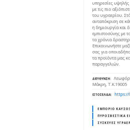
υπηρεσίες υψηλής
με τις πιο αξιόπισ
του υγραερίου. Στ
ανταπόκριση σε κά
η δημιουργία και 
εμπιστοσύνης με τ
τα χρόνια δραστηρ
Επικοινωνήστε μαζί
σας για οποιαδήπο
τα προϊόντα μας κ
παραγγελιών.
Λεωφόρ
ΔΙΕΎΘΥΝΣΗ
Μάκρη, Τ.Κ.19005
https://
ΙΣΤΟΣΕΛΊΔΑ
ΕΜΠΌΡΙΟ ΚΑΥΣΌ
ΠΥΡΟΣΒΕΣΤΙΚΆ Ε
ΣΥΣΚΕΥΈΣ ΥΓΡΑΕ