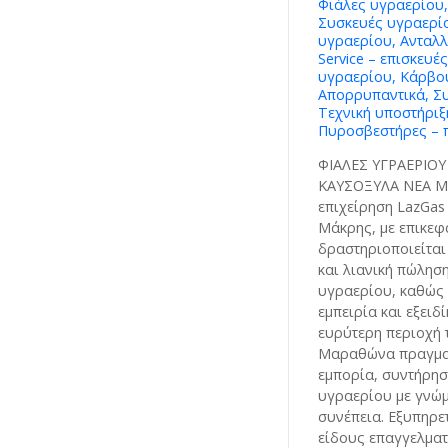
Φιάλες υγραερίου,
Συσκευές υγραερίο
υγραερίου, Ανταλλ
Service – επισκευέ
υγραερίου, Κάρβου
Απορρυπαντικά, Συ
Τεχνική υποστήριξ
Πυροσβεστήρες – π
ΦΙΑΛΕΣ ΥΓΡΑΕΡΙΟΥ
ΚΑΥΣΟΞΥΛΑ ΝΕΑ Μ
επιχείρηση LazGas
Μάκρης, με επικεφ
δραστηριοποιείται
και λιανική πώλησ
υγραερίου, καθώς
εμπειρία και εξειδ
ευρύτερη περιοχή 
Μαραθώνα πραγμα
εμπορία, συντήρησ
υγραερίου με γνώμ
συνέπεια. Εξυπηρε
είδους επαγγελμα