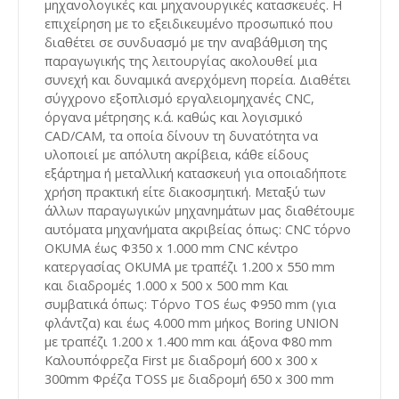
μηχανολογικές και μηχανουργικές κατασκευές. Η
επιχείρηση με το εξειδικευμένο προσωπικό που
διαθέτει σε συνδυασμό με την αναβάθμιση της
παραγωγικής της λειτουργίας ακολουθεί μια
συνεχή και δυναμικά ανερχόμενη πορεία. Διαθέτει
σύγχρονο εξοπλισμό εργαλειομηχανές CNC,
όργανα μέτρησης κ.ά. καθώς και λογισμικό
CAD/CAM, τα οποία δίνουν τη δυνατότητα να
υλοποιεί με απόλυτη ακρίβεια, κάθε είδους
εξάρτημα ή μεταλλική κατασκευή για οποιαδήποτε
χρήση πρακτική είτε διακοσμητική. Μεταξύ των
άλλων παραγωγικών μηχανημάτων μας διαθέτουμε
αυτόματα μηχανήματα ακριβείας όπως: CNC τόρνο
OKUMA έως Φ350 x 1.000 mm CNC κέντρο
κατεργασίας OKUMA με τραπέζι 1.200 x 550 mm
και διαδρομές 1.000 x 500 x 500 mm Και
συμβατικά όπως: Τόρνο TOS έως Φ950 mm (για
φλάντζα) και έως 4.000 mm μήκος Boring UNION
με τραπέζι 1.200 x 1.400 mm και άξονα Φ80 mm
Καλουπόφρεζα First με διαδρομή 600 x 300 x
300mm Φρέζα TOSS με διαδρομή 650 x 300 mm