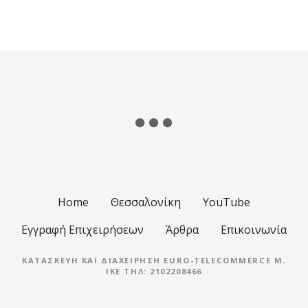
Θ
έ
σ
ε
ι
ς
π
λ
Home
Θεσσαλονίκη
YouTube
ο
Εγγραφή Επιχειρήσεων
Άρθρα
Επικοινωνία
ή
ΚΑΤΑΣΚΕΥΉ ΚΑΙ ΔΙΑΧΕΊΡΗΣΗ EURO-TELECOMMERCE M.
IKE ΤΗΛ: 2102208466
γ