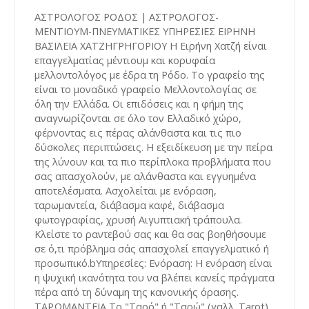
ΑΣΤΡΟΛΟΓΟΣ ΡΟΔΟΣ | ΑΣΤΡΟΛΟΓΟΣ-
ΜΕΝΤΙΟΥΜ-ΠΝΕΥΜΑΤΙΚΕΣ ΥΠΗΡΕΣΙΕΣ ΕΙΡΗΝΗ
ΒΑΣΙΛΕΙΑ ΧΑΤΖΗΓΡΗΓΟΡΙΟΥ Η Ειρήνη Χατζή είναι
επαγγελματίας μέντιουμ και κορυφαία
μελλοντολόγος με έδρα τη Ρόδο. Το γραφείο της
είναι το μοναδικό γραφείο Μελλοντολογίας σε
όλη την Ελλάδα. Οι επιδόσεις και η φήμη της
αναγνωρίζονται σε όλο τον Ελλαδικό χώρο,
φέρνοντας εις πέρας αλάνθαστα και τις πιο
δύσκολες περιπτώσεις. Η εξειδίκευση με την πείρα
της λύνουν και τα πιο περίπλοκα προβλήματα που
σας απασχολούν, με αλάνθαστα και εγγυημένα
αποτελέσματα. Ασχολείται με ενόραση,
ταρωμαντεία, διάβασμα καφέ, διάβασμα
φωτογραφίας, χρυσή Αιγυπτιακή τράπουλα.
Κλείστε το ραντεβού σας και θα σας βοηθήσουμε
σε ό,τι πρόβλημα σάς απασχολεί επαγγελματικό ή
προσωπικό.bΥπηρεσίες: Ενόραση: Η ενόραση είναι
η ψυχική ικανότητα του να βλέπει κανείς πράγματα
πέρα από τη δύναμη της κανονικής όρασης.
ΤΑΡΩΜΑΝΤΕΙΑ Το "Ταρό" ή "Ταρώ" (γαλλ. Tarot)