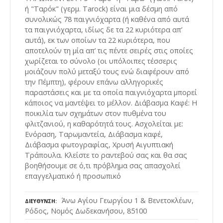
ή "Ταρόκ" (γερμ. Tarock) είναι μια δέσμη από
συνολικώς 78 παιγνιόχαρτα (ή καθένα από αυτά
τα παιγνιόχαρτα, ιδίως δε τα 22 κυριότερα απ’
αυτά), εκ των οποίων τα 22 κυριότερα, που
αποτελούν τη μία απ’ τις πέντε σειρές στις οποίες
χωρίζεται το σύνολο (οι υπόλοιπες τέσσερις
μοιάζουν πολύ μεταξύ τους ενώ διαφέρουν από
την Πέμπτη), φέρουν επάνω αλληγορικές
παραστάσεις και με τα οποία παιγνιόχαρτα μπορεί
κάποιος να μαντέψει το μέλλον. Διάβασμα Καφέ: Η
ποικιλία των σχημάτων στον πυθμένα του
φλιτζανιού, η καθαρότητά τους. Ασχολείται με:
Ενόραση, Ταρωμαντεία, Διάβασμα καφέ,
Διάβασμα φωτογραφίας, Χρυσή Αιγυπτιακή
Τράπουλα. Κλείστε το ραντεβού σας και θα σας
βοηθήσουμε σε ό,τι πρόβλημα σας απασχολεί
επαγγελματικό ή προσωπικό
Άνω Αγίου Γεωργίου 1 & Βενετοκλέων,
ΔΙΕΎΘΥΝΣΗ
Ρόδος, Νομός Δωδεκανήσου, 85100