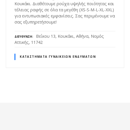
Κουκάκι. Διαθέτουμε ρούχα υψηλής ποιότητας και
τέλειας ραφής σε όλα τα μεγέθη (XS-S-M-L-XL-XXL)
για εντυπωσιακές εμφανίσεις. Σας περιμένουμε να
σας εξυπηρετήσουμε!
Βεΐκου 13, Κουκάκι, Αθήνα, Νομός
ΔΙΕΎΘΥΝΣΗ
Αττικής, 11742
ΚΑΤΑΣΤΉΜΑΤΑ ΓΥΝΑΙΚΕΊΩΝ ΕΝΔΥΜΆΤΩΝ
Θ
έ
σ
ε