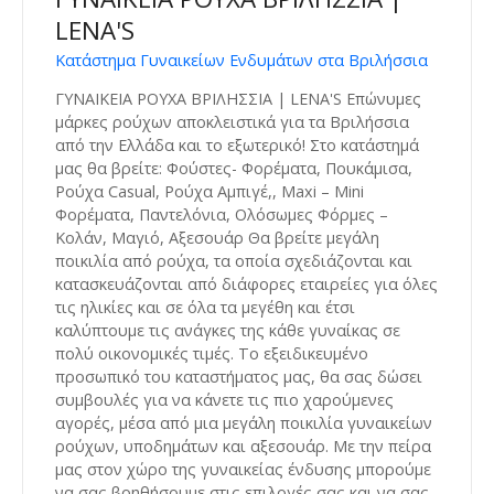
LENA'S
Κατάστημα Γυναικείων Ενδυμάτων στα Βριλήσσια
ΓΥΝΑΙΚΕΙΑ ΡΟΥΧΑ ΒΡΙΛΗΣΣΙΑ | LENA'S Επώνυμες
μάρκες ρούχων αποκλειστικά για τα Βριλήσσια
από την Ελλάδα και το εξωτερικό! Στο κατάστημά
μας θα βρείτε: Φούστες- Φορέματα, Πουκάμισα,
Ρούχα Casual, Ρούχα Αμπιγέ,, Maxi – Mini
Φορέματα, Παντελόνια, Ολόσωμες Φόρμες –
Κολάν, Μαγιό, Αξεσουάρ Θα βρείτε μεγάλη
ποικιλία από ρούχα, τα οποία σχεδιάζονται και
κατασκευάζονται από διάφορες εταιρείες για όλες
τις ηλικίες και σε όλα τα μεγέθη και έτσι
καλύπτουμε τις ανάγκες της κάθε γυναίκας σε
πολύ οικονομικές τιμές. Το εξειδικευμένο
προσωπικό του καταστήματος μας, θα σας δώσει
συμβουλές για να κάνετε τις πιο χαρούμενες
αγορές, μέσα από μια μεγάλη ποικιλία γυναικείων
ρούχων, υποδημάτων και αξεσουάρ. Με την πείρα
μας στον χώρο της γυναικείας ένδυσης μπορούμε
να σας βοηθήσουμε στις επιλογές σας και να σας