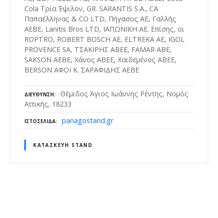
Cola Τρία Έψιλον, GR. SARANTIS S.A., CA
Παπαέλληνας & CO LTD, Πήγασος ΑΕ, Γαλλής
ΑΕΒΕ, Lanitis Bros LTD, ΙΑΠΩΝΙΚΗ ΑΕ. Επίσης, οι
ROPTRO, ROBERT BOSCH AE, ELTREKA AE, IGOL
PROVENCE SA, ΤΣΑΚΙΡΗΣ ΑΒΕΕ, FAMAR ΑΒΕ,
SAKSON AEΒΕ, Χάνος ΑΒΕΕ, Χαϊδεμένος ΑΒΕΕ,
BERSON ΑΦΟΙ Κ. ΣΑΡΑΦΙΔΗΣ ΑΕΒΕ
Θέμιδος Άγιος Ιωάννης Ρέντης, Νομός
ΔΙΕΎΘΥΝΣΗ
Αττικής, 18233
panagostand.gr
ΙΣΤΟΣΕΛΊΔΑ
ΚΑΤΑΣΚΕΥΉ STAND
Θ
έ