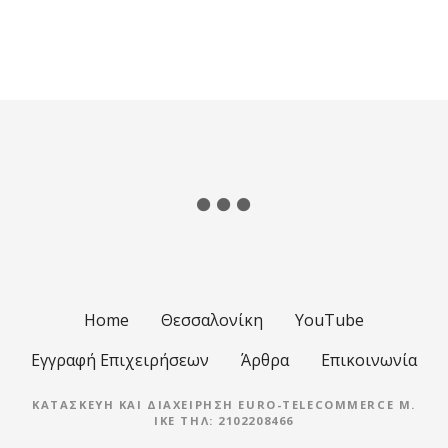
Θ
έ
σ
ε
ι
ς
π
λ
Home
Θεσσαλονίκη
YouTube
ο
Εγγραφή Επιχειρήσεων
Άρθρα
Επικοινωνία
ή
ΚΑΤΑΣΚΕΥΉ ΚΑΙ ΔΙΑΧΕΊΡΗΣΗ EURO-TELECOMMERCE M.
IKE ΤΗΛ: 2102208466