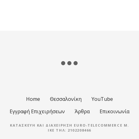
Θ
έ
σ
ε
ι
ς
π
λ
Home
Θεσσαλονίκη
YouTube
ο
Εγγραφή Επιχειρήσεων
Άρθρα
Επικοινωνία
ή
ΚΑΤΑΣΚΕΥΉ ΚΑΙ ΔΙΑΧΕΊΡΗΣΗ EURO-TELECOMMERCE M.
IKE ΤΗΛ: 2102208466