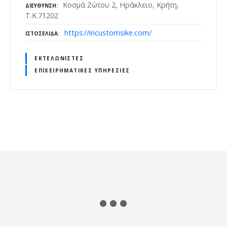
Κοσμά Ζώτου 2, Ηράκλειο, Κρήτη,
ΔΙΕΎΘΥΝΣΗ
Τ.Κ.71202
https://incustomsike.com/
ΙΣΤΟΣΕΛΊΔΑ
ΕΚΤΕΛΩΝΙΣΤΈΣ
ΕΠΙΧΕΙΡΗΜΑΤΙΚΈΣ ΥΠΗΡΕΣΊΕΣ
Θ
έ
σ
ε
ι
ς