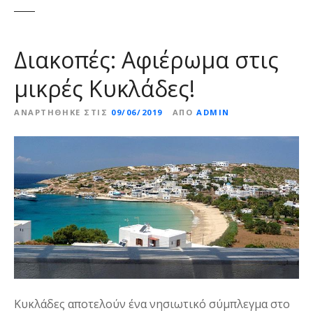
ε
ν
ο
Διακοπές: Αφιέρωμα στις
μικρές Κυκλάδες!
ΑΝΑΡΤΉΘΗΚΕ ΣΤΙΣ
09/06/2019
ΑΠΌ
ADMIN
Κυκλάδες αποτελούν ένα νησιωτικό σύμπλεγμα στο