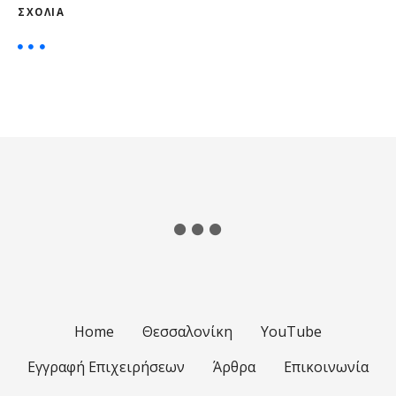
ι
ΣΧΌΛΙΑ
ς
π
λ
ο
ή
γ
η
σ
η
Home
Θεσσαλονίκη
YouTube
ς
Εγγραφή Επιχειρήσεων
Άρθρα
Επικοινωνία