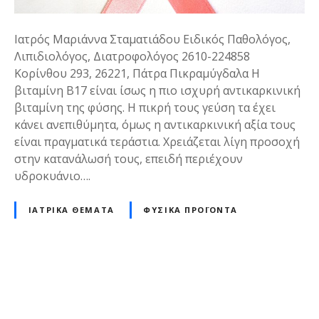
Ιατρός Μαριάννα Σταματιάδου Ειδικός Παθολόγος,
Λιπιδιολόγος, Διατροφολόγος 2610-224858
Κορίνθου 293, 26221, Πάτρα Πικραμύγδαλα Η
βιταμίνη B17 είναι ίσως η πιο ισχυρή αντικαρκινική
βιταμίνη της φύσης. Η πικρή τους γεύση τα έχει
κάνει ανεπιθύμητα, όμως η αντικαρκινική αξία τους
είναι πραγματικά τεράστια. Χρειάζεται λίγη προσοχή
στην κατανάλωσή τους, επειδή περιέχουν
υδροκυάνιο….
ΙΑΤΡΙΚΆ ΘΈΜΑΤΑ
ΦΥΣΙΚΆ ΠΡΟΪΌΝΤΑ
Θ