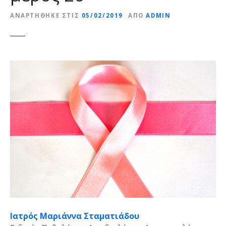
ε
ΑΝΑΡΤΉΘΗΚΕ ΣΤΙΣ
05/02/2019
ΑΠΌ
ADMIN
ν
ο
Ιατρός Μαριάννα Σταματιάδου