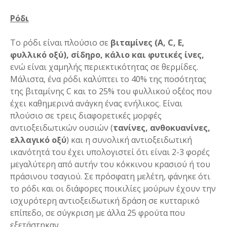
Ρόδι
Το ρόδι είναι πλούσιο σε
βιταμίνες (Α,
C
, Ε,
φυλλικό οξύ), σίδηρο, κάλιο και φυτικές ίνες,
ενώ είναι χαμηλής περιεκτικότητας σε θερμίδες.
Μάλιστα, ένα ρόδι καλύπτει το 40% της ποσότητας
της βιταμίνης C και το 25% του φυλλικού οξέος που
έχει καθημερινά ανάγκη ένας ενήλικος. ­Είναι
πλούσιο σε τρεις διαφορετικές μορφές
αντιοξειδωτικών ουσιών (
τανίνες, ανθοκυανίνες,
ελλαγικό οξύ
) και η συνολική αντιοξειδωτική
ικανότητά του έχει υπολογιστεί ότι είναι 2-3 φορές
μεγαλύτερη από αυτήν του κόκκινου κρασιού ή του
πράσινου τσαγιού. Σε πρόσφατη μελέτη, φάνηκε ότι
το ρόδι και οι διάφορες ποι­κιλίες μούρων έχουν την
ισχυρότερη αντιοξειδω­τική δράση σε κυτταρικό
επίπεδο, σε σύγκριση με άλλα 25 φρούτα που
εξετάστηκαν.