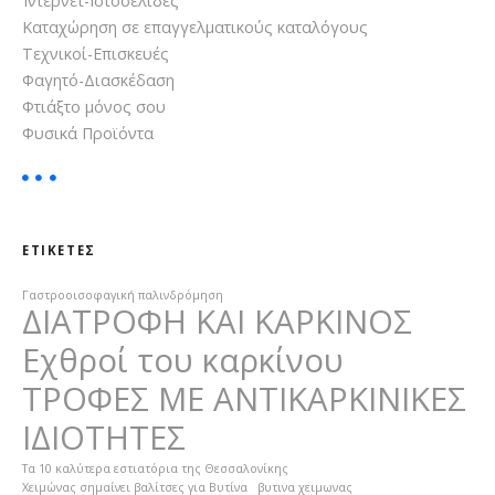
ρ
Ίντερνετ-Ιστοσελίδες
α
Καταχώρηση σε επαγγελματικούς καταλόγους
θ
:
Τεχνικοί-Επισκευές
Φαγητό-Διασκέδαση
ρ
Φτιάξτο μόνος σου
Φυσικά Προϊόντα
ω
ν
ΕΤΙΚΈΤΕΣ
Γαστροοισοφαγική παλινδρόμηση
ΔΙΑΤΡΟΦΗ ΚΑΙ ΚΑΡΚΙΝΟΣ
Εχθροί του καρκίνου
ΤΡΟΦΕΣ ΜΕ ΑΝΤΙΚΑΡΚΙΝΙΚΕΣ
ΙΔΙΟΤΗΤΕΣ
Τα 10 καλύτερα εστιατόρια της Θεσσαλονίκης
Χειμώνας σημαίνει βαλίτσες για Βυτίνα
βυτινα χειμωνας