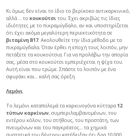
Κι όμως δεν είναι το ίδιο το βερίκοκο αντικαρκινικό,
αλλά … το
κουκούτσι
του. Έχει ακριβώς τις ίδιες
ιδιότητες με το πικραμύγδαλο, αν και υποστηρίζεται
ότι έχει ακόμα μεγαλύτερη περιεκτικότητα σε
βιταμίνη
B
17
. Ακολουθείτε την ίδια μέθοδο με τα
πικραμύγδαλα. Όταν έρθει η εποχή τους λοιπόν, μην
πετάξετε τα κουκούτσια. Για να προλάβω την απορία
σας, μέσα στο κουκούτσι εμπεριέχεται η ψίχα του.
Αυτή είναι που τρώμε. Σπάστε το λοιπόν με ένα
σφυράκι και… καλή σας όρεξη.
Λεμόνι
Το λεμόνι καταπολεμά τα καρκινογόνα κύτταρα
12
τύπων καρκίνων
, συμπεριλαμβανομένων, του
εντέρου κόλον, του στήθους, του προστάτη, των
πνευμόνων και του παγκρέατος… τα χημικά
συστατικά του δέντρου κατέδειξαν ότι δρα 10.000