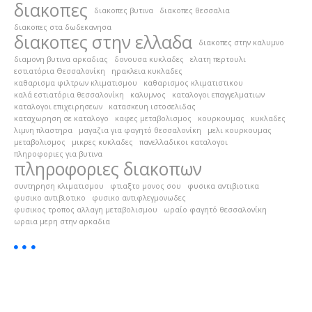
διακοπες
διακοπες βυτινα
διακοπες θεσσαλια
διακοπες στα δωδεκανησα
διακοπες στην ελλαδα
διακοπες στην καλυμνο
διαμονη βυτινα αρκαδιας
δονουσα κυκλαδες
ελατη περτουλι
εστιατόρια Θεσσαλονίκη
ηρακλεια κυκλαδες
καθαρισμα φιλτρων κλιματισμου
καθαρισμος κλιματιστικου
καλά εστιατόρια θεσσαλονίκη
καλυμνος
καταλογοι επαγγελματιων
καταλογοι επιχειρησεων
κατασκευη ιστοσελιδας
καταχωρηση σε καταλογο
καφες μεταβολισμος
κουρκουμας
κυκλαδες
λιμνη πλαστηρα
μαγαζια για φαγητό θεσσαλονίκη
μελι κουρκουμας
μεταβολισμος
μικρες κυκλαδες
πανελλαδικοι καταλογοι
πληροφοριες για βυτινα
πληροφοριες διακοπων
συντηρηση κλιματισμου
φτιαξτο μονος σου
φυσικα αντιβιοτικα
φυσικο αντιβιοτικο
φυσικο αντιφλεγμονωδες
φυσικος τροπος αλλαγη μεταβολισμου
ωραίο φαγητό θεσσαλονίκη
ωραια μερη στην αρκαδια