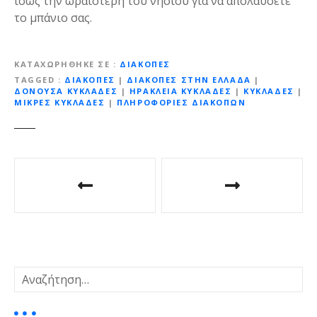
ίσως την ωραιότερη του νησιού για να απολαύσετε
το μπάνιο σας.
ΚΑΤΑΧΩΡΉΘΗΚΕ ΣΕ
ΔΙΑΚΟΠΈΣ
TAGGED
ΔΙΑΚΟΠΕΣ
|
ΔΙΑΚΟΠΕΣ ΣΤΗΝ ΕΛΛΑΔΑ
|
ΔΟΝΟΥΣΑ ΚΥΚΛΑΔΕΣ
|
ΗΡΑΚΛΕΙΑ ΚΥΚΛΑΔΕΣ
|
ΚΥΚΛΑΔΕΣ
|
ΜΙΚΡΕΣ ΚΥΚΛΑΔΕΣ
|
ΠΛΗΡΟΦΟΡΙΕΣ ΔΙΑΚΟΠΩΝ
Π
λ
ο
ή
Α
γ
ν
α
η