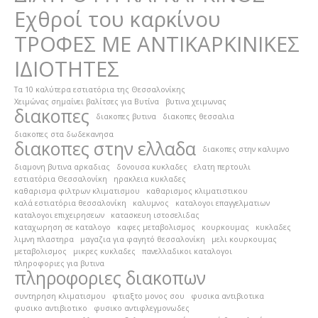
Εχθροί του καρκίνου
ΤΡΟΦΕΣ ΜΕ ΑΝΤΙΚΑΡΚΙΝΙΚΕΣ
ΙΔΙΟΤΗΤΕΣ
Τα 10 καλύτερα εστιατόρια της Θεσσαλονίκης
Χειμώνας σημαίνει βαλίτσες για Βυτίνα
βυτινα χειμωνας
διακοπες
διακοπες βυτινα
διακοπες θεσσαλια
διακοπες στα δωδεκανησα
διακοπες στην ελλαδα
διακοπες στην καλυμνο
διαμονη βυτινα αρκαδιας
δονουσα κυκλαδες
ελατη περτουλι
εστιατόρια Θεσσαλονίκη
ηρακλεια κυκλαδες
καθαρισμα φιλτρων κλιματισμου
καθαρισμος κλιματιστικου
καλά εστιατόρια θεσσαλονίκη
καλυμνος
καταλογοι επαγγελματιων
καταλογοι επιχειρησεων
κατασκευη ιστοσελιδας
καταχωρηση σε καταλογο
καφες μεταβολισμος
κουρκουμας
κυκλαδες
λιμνη πλαστηρα
μαγαζια για φαγητό θεσσαλονίκη
μελι κουρκουμας
μεταβολισμος
μικρες κυκλαδες
πανελλαδικοι καταλογοι
πληροφοριες για βυτινα
πληροφοριες διακοπων
συντηρηση κλιματισμου
φτιαξτο μονος σου
φυσικα αντιβιοτικα
φυσικο αντιβιοτικο
φυσικο αντιφλεγμονωδες