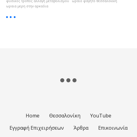
φυσικος τροπος αλλαγη μεταβολισμου
ωραίο φαγητό θεσσαλονίκη
ωραια μερη στην αρκαδια
Home
Θεσσαλονίκη
YouTube
Εγγραφή Επιχειρήσεων
Άρθρα
Επικοινωνία