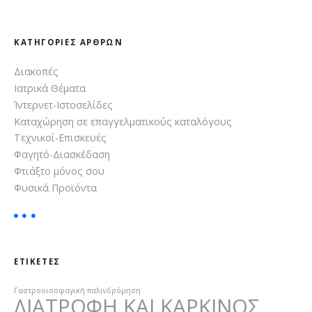
ζ
ή
σ
τ
ΚΑΤΗΓΟΡΊΕΣ ΆΡΘΡΩΝ
η
η
σ
Διακοπές
ά
η
Ιατρικά Θέματα
γ
ρ
ι
Ίντερνετ-Ιστοσελίδες
α
Καταχώρηση σε επαγγελματικούς καταλόγους
θ
:
Τεχνικοί-Επισκευές
Φαγητό-Διασκέδαση
ρ
Φτιάξτο μόνος σου
Φυσικά Προϊόντα
ω
ν
ΕΤΙΚΈΤΕΣ
Γαστροοισοφαγική παλινδρόμηση
ΔΙΑΤΡΟΦΗ ΚΑΙ ΚΑΡΚΙΝΟΣ