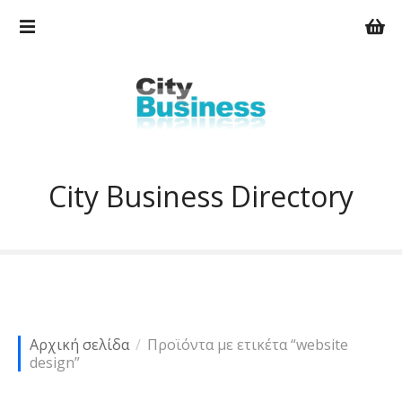
Μ
ε
τ
ά
β
α
σ
η
σ
City Business Directory
τ
ο
π
ε
ρ
ι
ε
Αρχική σελίδα
Προϊόντα με ετικέτα “website
χ
design”
ό
μ