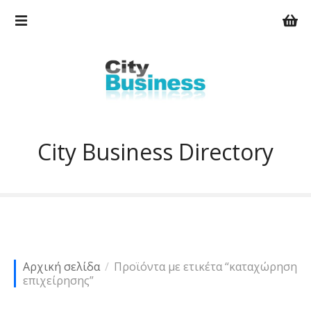
Μ
ε
τ
ά
β
α
σ
η
σ
City Business Directory
τ
ο
π
ε
ρ
ι
ε
Αρχική σελίδα
Προϊόντα με ετικέτα “καταχώρηση
χ
επιχείρησης”
ό
μ