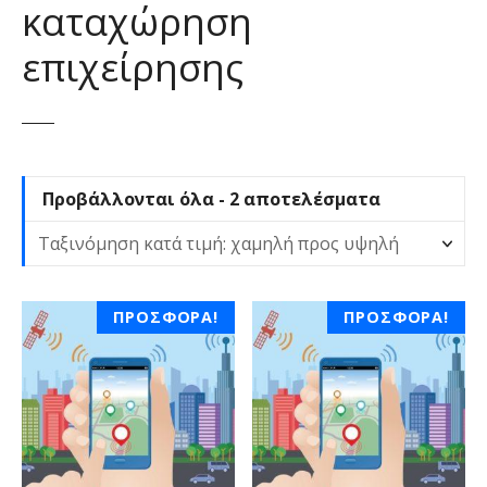
καταχώρηση
ε
ν
επιχείρησης
ο
S
Προβάλλονται όλα - 2 αποτελέσματα
o
r
t
e
ΠΡΟΣΦΟΡΆ!
ΠΡΟΣΦΟΡΆ!
d
b
y
p
r
i
c