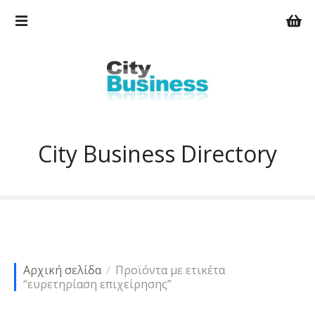
Μ
ε
τ
ά
β
α
σ
η
σ
City Business Directory
τ
ο
π
ε
ρ
ι
ε
Αρχική σελίδα
Προϊόντα με ετικέτα
χ
“ευρετηρίαση επιχείρησης”
ό
μ