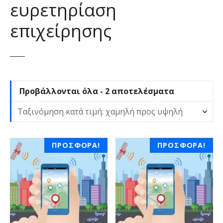
ευρετηρίαση
ε
ν
επιχείρησης
ο
S
Προβάλλονται όλα - 2 αποτελέσματα
o
r
t
e
ΠΡΟΣΦΟΡΆ!
ΠΡΟΣΦΟΡΆ!
d
b
y
p
r
i
c