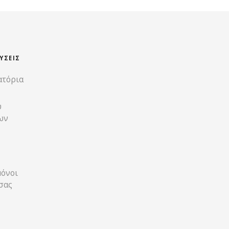
ΎΣΕΙΣ
ατόρια
υ
ων
μόνοι
 σας