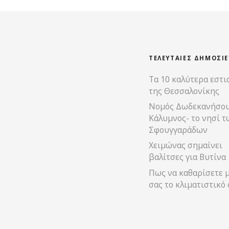
έ
σ
ε
ΤΕΛΕΥΤΑΊΕΣ ΔΗΜΟΣΙΕ
ι
Τα 10 καλύτερα εστι
της Θεσσαλονίκης
ς
Νομός Δωδεκανήσο
π
Κάλυμνος- το νησί τ
Σφουγγαράδων
λ
Χειμώνας σημαίνει
βαλίτσες για Βυτίνα
ο
Πως να καθαρίσετε 
ή
σας το κλιματιστικό
γ
η