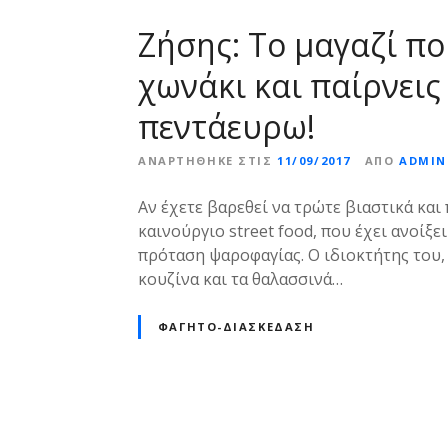
ε
Ζήσης: Το μαγαζί π
ν
ο
χωνάκι και παίρνεις
πεντάευρω!
ΑΝΑΡΤΉΘΗΚΕ ΣΤΙΣ
11/09/2017
ΑΠΌ
ADMIN
Αν έχετε βαρεθεί να τρώτε βιαστικά και 
καινούργιο street food, που έχει ανοίξε
πρόταση ψαροφαγίας. Ο ιδιοκτήτης του,
κουζίνα και τα θαλασσινά…
ΦΑΓΗΤΌ-ΔΙΑΣΚΈΔΑΣΗ
Θ