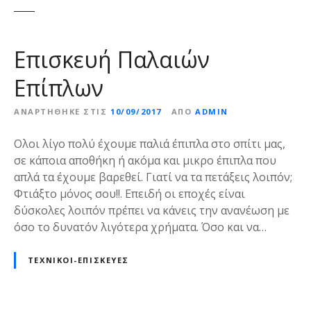
ε
ν
ο
Επισκευή Παλαιών
Επίπλων
ΑΝΑΡΤΉΘΗΚΕ ΣΤΙΣ
10/09/2017
ΑΠΌ
ADMIN
Ολοι λίγο πολύ έχουμε παλιά έπιπλα στο σπίτι μας,
σε κάποια αποθήκη ή ακόμα και μικρο έπιπλα που
απλά τα έχουμε βαρεθεί. Γιατί να τα πετάξεις λοιπόν;
Φτιάξτο μόνος σου!!. Επειδή οι εποχές είναι
δύσκολες λοιπόν πρέπει να κάνεις την ανανέωση με
όσο το δυνατόν λιγότερα χρήματα. Όσο και να…
ΤΕΧΝΙΚΟΊ-ΕΠΙΣΚΕΥΈΣ