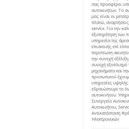
σας προσφέρει υπ
αυτοκινήτων. Το αν
μας είναι οι μετατ
πλατώ, αναρτήσεις,
service. Για την κα
εξυπηρέτηση των π
υπηρεσία της άμεσ
επισκευής επί τόπ
περίπτωση ακινητ
την συνεχή εξέλιξη
συνεχή εξοπλισμό 
μηχανήματα και τη
προσωπικού έχουμ
υπηρεσίες υψηλής 
εδραιώσουμε το ό
αυτοκινήτου. Υπηρε
Συνεργείο Αυτοκιν
Αυτοκινήτου, Servi
Αντικατάσταση Φρ
Ηλεκτρονικών