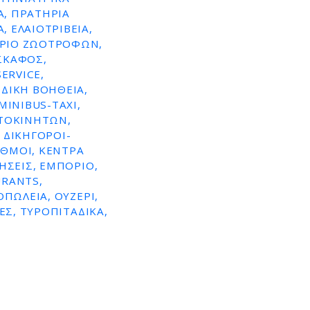
Α, ΠΡΑΤΗΡΙΑ
 ΕΛΑΙΟΤΡΙΒΕΊΑ,
ΌΡΙΟ ΖΩΟΤΡΟΦΏΝ,
ΣΚΆΦΟΣ,
ERVICE,
ΔΙΚΉ ΒΟΉΘΕΙΑ,
MINIBUS-TAXI,
ΥΤΟΚΙΝΉΤΩΝ,
 ΔΙΚΗΓΌΡΟΙ-
ΑΘΜΟΊ, ΚΈΝΤΡΑ
ΉΣΕΙΣ, ΕΜΠΌΡΙΟ,
URANTS,
ΠΩΛΕΊΑ, ΟΥΖΕΡΊ,
ΕΣ, ΤΥΡΟΠΙΤΆΔΙΚΑ,