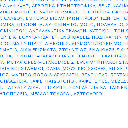
 ΑΝΑΨΥΧΉΣ, ΑΓΡΟΤΙΚΆ-ΚΤΗΝΟΤΡΟΦΙΚΆ, ΒΕΝΖΙΝΑΔΙΚ
ΔΙΑΝΟΜΗ ΠΕΤΡΕΛΑΙΟΥ ΘΕΡΜΑΝΣΗΣ, ΓΕΩΡΓΙΚΆ ΕΦΌΔΙΑ,
ΛΑΙΟΛΆΔΟΥ, ΕΜΠΌΡΙΟ ΒΙΟΛΟΓΙΚΏΝ ΠΡΟΪΌΝΤΩΝ, ΕΜΠ
ΟΜΙΚΆ, ΠΡΟΪΌΝΤΑ, ΑΥΤΟΚΊΝΗΤΟ, ΜΌΤΟ, ΠΟΔΉΛΑΤΟ, 
ΤΟΚΙΝΉΤΩΝ, ΑΝΤΑΛΛΑΚΤΙΚΆ ΣΚΑΦΏΝ, ΑΥΤΟΚΙΝΉΤΩΝ S
ΡΓΕΊΑ, ΒΟΥΛΚΑΝΙΖΑΤΈΡ, ΕΝΟΙΚΙΆΣΕΙΣ ΠΟΔΗΛΆΤΩΝ, Ο
ΛΌΓΟΙ-ΜΑΙΕΥΤΉΡΕΣ, ΔΙΑΚΟΠΈΣ, ΔΙΑΜΟΝΉ,ΤΟΥΡΙΣΜΌΣ, 
ΜΆΤΙΑ, ΔΙΑΜΕΡΊΣΜΑΤΑ, ΣΤΟΎΝΤΙΟΣ, ΕΝΟΙΚΙΆΣΕΙΣ Α
ΧΕΊΑ, ΞΕΝΏΝΕΣ-ΠΑΡΑΔΟΣΙΑΚΟΊ ΞΕΝΏΝΕΣ, ΡΑΔΙΟΤΑΞΊ,
ΊΑ, ΜΕΤΑΦΟΡΈΣ ΜΕΤΑΚΟΜΊΣΕΙΣ, ΒΡΕΦΟΝΗΠΙΑΚΟΊ ΣΤ
ΑΙΔΙΚΟΊ ΣΤΑΘΜΟΊ, ΩΔΕΊΑ-ΜΟΥΣΙΚΈΣ ΣΧΟΛΈΣ, ΕΠΙΧΕΙΡ
ΤΟΣ, ΦΑΓΗΤΌ-ΠΟΤΌ-ΔΙΑΣΚΈΔΑΣΗ, BEACH BAR, RESTA
ΡΟΠΛΑΣΤΕΊΑ, ΚΑΦΈ, ΠΑΙΔΌΤΟΠΟΙ, ΚΑΦΕΤΈΡΙΕΣ, ΜΕΖΕΔΟ
, ΠΑΤΣΑΤΖΊΔΙΚΑ, ΠΙΤΣΑΡΊΕΣ, ΣΟΥΒΛΑΤΖΊΔΙΚΑ, ΤΑΒΈΡΝ
ΗΤΟΠΩΛΕΊΑ, ΜΕΛΛΟΝΤΟΛΟΓΟΙ, ΑΣΤΡΟΛΌΓΟΙ