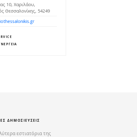
ας 10, Χαριλάου,
ός Θεσσαλονίκης, 54249
othessalonikis.gr
RVICE
ΝΕΡΓΕΊΑ
ΊΕΣ ΔΗΜΟΣΙΕΎΣΕΙΣ
λύτερα εστιατόρια της