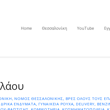
Home
Θεσσαλονίκη
YouTube
Εγ
ιλάου
ΟΝΊΚΗ, ΝΟΜΌΣ ΘΕΣΣΑΛΟΝΊΚΗΣ, ΒΡΕΣ ΌΛΟΥΣ ΤΟΥΣ Ε
ΔΡΙΚΆ ΕΝΔΎΜΑΤΑ, ΓΥΝΑΙΚΕΊΑ ΡΟΎΧΑ, DELIVERY, ΒΕΝΖΙ
ΜΟΥ-ΒΆΠΤΙΣΗΣ, ΚΟΜΜΩΤΉΡΙΑ, ΚΟΣΜΗΜΑΤΟΠΩΛΕΊΑ, Κ