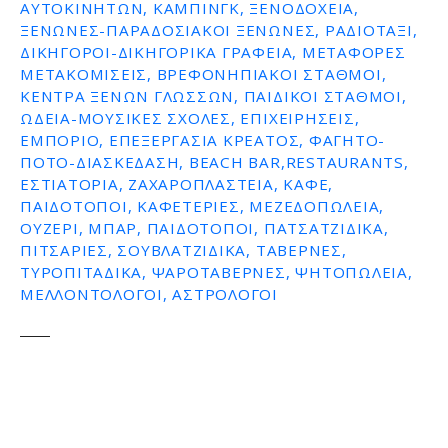
ΑΥΤΟΚΙΝΉΤΩΝ, ΚΆΜΠΙΝΓΚ, ΞΕΝΟΔΟΧΕΊΑ,
ΞΕΝΏΝΕΣ-ΠΑΡΑΔΟΣΙΑΚΟΊ ΞΕΝΏΝΕΣ, ΡΑΔΙΟΤΑΞΊ,
ΔΙΚΗΓΌΡΟΙ-ΔΙΚΗΓΟΡΙΚΆ ΓΡΑΦΕΊΑ, ΜΕΤΑΦΟΡΈΣ
ΜΕΤΑΚΟΜΊΣΕΙΣ, ΒΡΕΦΟΝΗΠΙΑΚΟΊ ΣΤΑΘΜΟΊ,
ΚΈΝΤΡΑ ΞΈΝΩΝ ΓΛΩΣΣΏΝ, ΠΑΙΔΙΚΟΊ ΣΤΑΘΜΟΊ,
ΩΔΕΊΑ-ΜΟΥΣΙΚΈΣ ΣΧΟΛΈΣ, ΕΠΙΧΕΙΡΉΣΕΙΣ,
ΕΜΠΌΡΙΟ, ΕΠΕΞΕΡΓΑΣΊΑ ΚΡΈΑΤΟΣ, ΦΑΓΗΤΌ-
ΠΟΤΌ-ΔΙΑΣΚΈΔΑΣΗ, BEACH BAR,RESTAURANTS,
ΕΣΤΙΑΤΌΡΙΑ, ΖΑΧΑΡΟΠΛΑΣΤΕΊΑ, ΚΑΦΈ,
ΠΑΙΔΌΤΟΠΟΙ, ΚΑΦΕΤΈΡΙΕΣ, ΜΕΖΕΔΟΠΩΛΕΊΑ,
ΟΥΖΕΡΊ, ΜΠΑΡ, ΠΑΙΔΌΤΟΠΟΙ, ΠΑΤΣΑΤΖΊΔΙΚΑ,
ΠΙΤΣΑΡΊΕΣ, ΣΟΥΒΛΑΤΖΊΔΙΚΑ, ΤΑΒΈΡΝΕΣ,
ΤΥΡΟΠΙΤΆΔΙΚΑ, ΨΑΡΟΤΑΒΈΡΝΕΣ, ΨΗΤΟΠΩΛΕΊΑ,
ΜΕΛΛΟΝΤΟΛΟΓΟΙ, ΑΣΤΡΟΛΌΓΟΙ