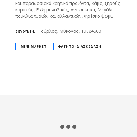
και παραδοσιακά κρητικά προϊόντα, Κάβα, ξηρούς
καρπούς, Είδη μαναβικής, Αναψυκτικά, Μεγάλη
ποικιλία τυριών και αλλαντικών, Φρέσκο ψωμί.
Τούρλος, Μύκονος, Τ.Κ.84600
ΔΙΕΎΘΥΝΣΗ
ΜΊΝΙ ΜΆΡΚΕΤ
ΦΑΓΗΤΌ-ΔΙΑΣΚΈΔΑΣΗ
Θ
έ
σ
ε
ι