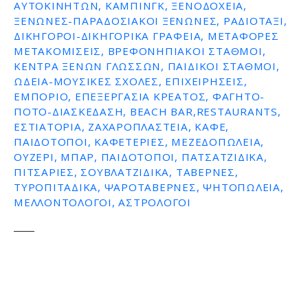
ΑΥΤΟΚΙΝΉΤΩΝ, ΚΆΜΠΙΝΓΚ, ΞΕΝΟΔΟΧΕΊΑ,
ΞΕΝΏΝΕΣ-ΠΑΡΑΔΟΣΙΑΚΟΊ ΞΕΝΏΝΕΣ, ΡΑΔΙΟΤΑΞΊ,
ΔΙΚΗΓΌΡΟΙ-ΔΙΚΗΓΟΡΙΚΆ ΓΡΑΦΕΊΑ, ΜΕΤΑΦΟΡΈΣ
ΜΕΤΑΚΟΜΊΣΕΙΣ, ΒΡΕΦΟΝΗΠΙΑΚΟΊ ΣΤΑΘΜΟΊ,
ΚΈΝΤΡΑ ΞΈΝΩΝ ΓΛΩΣΣΏΝ, ΠΑΙΔΙΚΟΊ ΣΤΑΘΜΟΊ,
ΩΔΕΊΑ-ΜΟΥΣΙΚΈΣ ΣΧΟΛΈΣ, ΕΠΙΧΕΙΡΉΣΕΙΣ,
ΕΜΠΌΡΙΟ, ΕΠΕΞΕΡΓΑΣΊΑ ΚΡΈΑΤΟΣ, ΦΑΓΗΤΌ-
ΠΟΤΌ-ΔΙΑΣΚΈΔΑΣΗ, BEACH BAR,RESTAURANTS,
ΕΣΤΙΑΤΌΡΙΑ, ΖΑΧΑΡΟΠΛΑΣΤΕΊΑ, ΚΑΦΈ,
ΠΑΙΔΌΤΟΠΟΙ, ΚΑΦΕΤΈΡΙΕΣ, ΜΕΖΕΔΟΠΩΛΕΊΑ,
ΟΥΖΕΡΊ, ΜΠΑΡ, ΠΑΙΔΌΤΟΠΟΙ, ΠΑΤΣΑΤΖΊΔΙΚΑ,
ΠΙΤΣΑΡΊΕΣ, ΣΟΥΒΛΑΤΖΊΔΙΚΑ, ΤΑΒΈΡΝΕΣ,
ΤΥΡΟΠΙΤΆΔΙΚΑ, ΨΑΡΟΤΑΒΈΡΝΕΣ, ΨΗΤΟΠΩΛΕΊΑ,
ΜΕΛΛΟΝΤΟΛΟΓΟΙ, ΑΣΤΡΟΛΌΓΟΙ