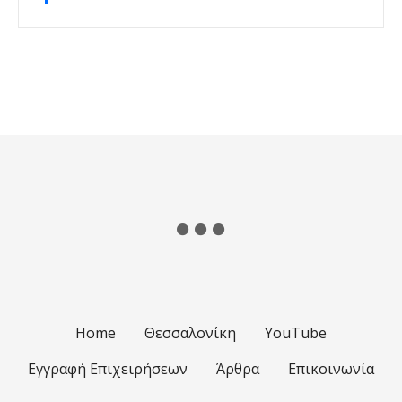
Θ
έ
σ
ε
ι
ς
π
λ
Home
Θεσσαλονίκη
YouTube
ο
Εγγραφή Επιχειρήσεων
Άρθρα
Επικοινωνία