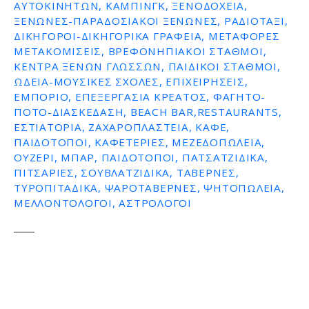
ΑΥΤΟΚΙΝΉΤΩΝ, ΚΆΜΠΙΝΓΚ, ΞΕΝΟΔΟΧΕΊΑ,
ΞΕΝΏΝΕΣ-ΠΑΡΑΔΟΣΙΑΚΟΊ ΞΕΝΏΝΕΣ, ΡΑΔΙΟΤΑΞΊ,
ΔΙΚΗΓΌΡΟΙ-ΔΙΚΗΓΟΡΙΚΆ ΓΡΑΦΕΊΑ, ΜΕΤΑΦΟΡΈΣ
ΜΕΤΑΚΟΜΊΣΕΙΣ, ΒΡΕΦΟΝΗΠΙΑΚΟΊ ΣΤΑΘΜΟΊ,
ΚΈΝΤΡΑ ΞΈΝΩΝ ΓΛΩΣΣΏΝ, ΠΑΙΔΙΚΟΊ ΣΤΑΘΜΟΊ,
ΩΔΕΊΑ-ΜΟΥΣΙΚΈΣ ΣΧΟΛΈΣ, ΕΠΙΧΕΙΡΉΣΕΙΣ,
ΕΜΠΌΡΙΟ, ΕΠΕΞΕΡΓΑΣΊΑ ΚΡΈΑΤΟΣ, ΦΑΓΗΤΌ-
ΠΟΤΌ-ΔΙΑΣΚΈΔΑΣΗ, BEACH BAR,RESTAURANTS,
ΕΣΤΙΑΤΌΡΙΑ, ΖΑΧΑΡΟΠΛΑΣΤΕΊΑ, ΚΑΦΈ,
ΠΑΙΔΌΤΟΠΟΙ, ΚΑΦΕΤΈΡΙΕΣ, ΜΕΖΕΔΟΠΩΛΕΊΑ,
ΟΥΖΕΡΊ, ΜΠΑΡ, ΠΑΙΔΌΤΟΠΟΙ, ΠΑΤΣΑΤΖΊΔΙΚΑ,
ΠΙΤΣΑΡΊΕΣ, ΣΟΥΒΛΑΤΖΊΔΙΚΑ, ΤΑΒΈΡΝΕΣ,
ΤΥΡΟΠΙΤΆΔΙΚΑ, ΨΑΡΟΤΑΒΈΡΝΕΣ, ΨΗΤΟΠΩΛΕΊΑ,
ΜΕΛΛΟΝΤΟΛΟΓΟΙ, ΑΣΤΡΟΛΌΓΟΙ