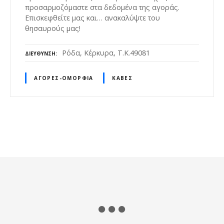
προσαρμοζόμαστε στα δεδομένα της αγοράς.
Επισκεφθείτε μας και… ανακαλύψτε του
θησαυρούς μας!
Ρόδα, Κέρκυρα, Τ.Κ.49081
ΔΙΕΎΘΥΝΣΗ
ΑΓΟΡΈΣ-ΟΜΟΡΦΙΆ
ΚΆΒΕΣ
Θ
έ
σ
ε
ι