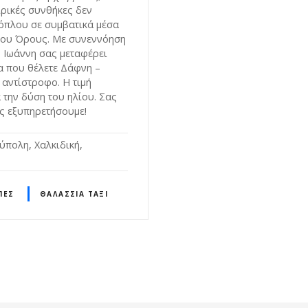
ιρικές συνθήκες δεν
όπλου σε συμβατικά μέσα
ίου Όρους. Με συνεννόηση
ν Ιωάννη σας μεταφέρει
α που θέλετε Δάφνη –
αντίστροφο. Η τιμή
 την δύση του ηλίου. Σας
ς εξυπηρετήσουμε!
πολη, Χαλκιδική,
ΠΈΣ
ΘΑΛΆΣΣΙΑ ΤΑΞΊ