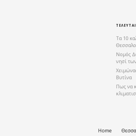
σ
ε
ι
ΤΕΛΕΥΤΑ
Τα 10 κα
ς
Θεσσαλο
π
Νομός Δ
νησί τω
λ
Χειμώνας
ο
Βυτίνα
Πως να κ
ή
κλιματισ
γ
η
σ
Home
Θεσσα