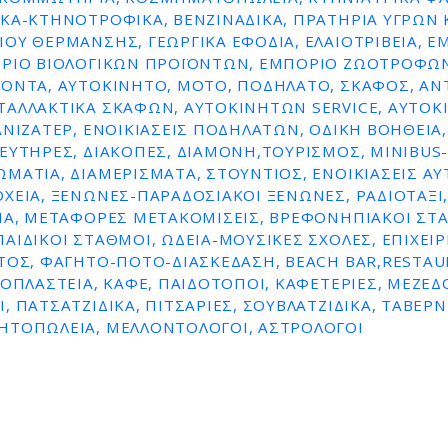
ΚΆ-ΚΤΗΝΟΤΡΟΦΙΚΆ, ΒΕΝΖΙΝΑΔΙΚΑ, ΠΡΑΤΗΡΙΑ ΥΓΡΩΝ 
ΟΥ ΘΕΡΜΑΝΣΗΣ, ΓΕΩΡΓΙΚΆ ΕΦΌΔΙΑ, ΕΛΑΙΟΤΡΙΒΕΊΑ, Ε
ΌΡΙΟ ΒΙΟΛΟΓΙΚΏΝ ΠΡΟΪΌΝΤΩΝ, ΕΜΠΌΡΙΟ ΖΩΟΤΡΟΦΏΝ
ΪΌΝΤΑ, ΑΥΤΟΚΊΝΗΤΟ, ΜΌΤΟ, ΠΟΔΉΛΑΤΟ, ΣΚΆΦΟΣ, ΑΝ
ΤΑΛΛΑΚΤΙΚΆ ΣΚΑΦΏΝ, ΑΥΤΟΚΙΝΉΤΩΝ SERVICE, ΑΥΤΟ
ΑΝΙΖΑΤΈΡ, ΕΝΟΙΚΙΆΣΕΙΣ ΠΟΔΗΛΆΤΩΝ, ΟΔΙΚΉ ΒΟΉΘΕΙΑ, 
ΕΥΤΉΡΕΣ, ΔΙΑΚΟΠΈΣ, ΔΙΑΜΟΝΉ,ΤΟΥΡΙΣΜΌΣ, MINIBUS-
ΜΆΤΙΑ, ΔΙΑΜΕΡΊΣΜΑΤΑ, ΣΤΟΎΝΤΙΟΣ, ΕΝΟΙΚΙΆΣΕΙΣ Α
ΧΕΊΑ, ΞΕΝΏΝΕΣ-ΠΑΡΑΔΟΣΙΑΚΟΊ ΞΕΝΏΝΕΣ, ΡΑΔΙΟΤΑΞΊ,
ΊΑ, ΜΕΤΑΦΟΡΈΣ ΜΕΤΑΚΟΜΊΣΕΙΣ, ΒΡΕΦΟΝΗΠΙΑΚΟΊ ΣΤ
ΑΙΔΙΚΟΊ ΣΤΑΘΜΟΊ, ΩΔΕΊΑ-ΜΟΥΣΙΚΈΣ ΣΧΟΛΈΣ, ΕΠΙΧΕΙΡ
ΤΟΣ, ΦΑΓΗΤΌ-ΠΟΤΌ-ΔΙΑΣΚΈΔΑΣΗ, BEACH BAR,RESTAU
ΡΟΠΛΑΣΤΕΊΑ, ΚΑΦΈ, ΠΑΙΔΌΤΟΠΟΙ, ΚΑΦΕΤΈΡΙΕΣ, ΜΕΖΕΔΟ
, ΠΑΤΣΑΤΖΊΔΙΚΑ, ΠΙΤΣΑΡΊΕΣ, ΣΟΥΒΛΑΤΖΊΔΙΚΑ, ΤΑΒΈΡΝ
ΗΤΟΠΩΛΕΊΑ, ΜΕΛΛΟΝΤΟΛΟΓΟΙ, ΑΣΤΡΟΛΌΓΟΙ