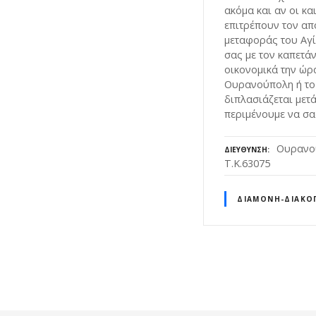
ακόμα και αν οι κα
επιτρέπουν τον απ
μεταφοράς του Αγ
σας με τον καπετά
οικονομικά την ώρ
Ουρανούπολη ή το 
διπλασιάζεται μετά
περιμένουμε να σα
Ουρανού
ΔΙΕΎΘΥΝΣΗ
Τ.Κ.63075
ΔΙΑΜΟΝΉ-ΔΙΑΚΟ
Θ
έ