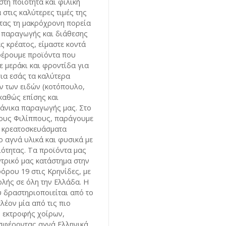
στη ποιότητα και φιλική
στις καλύτερες τιμές της
τας τη μακρόχρονη πορεία
 παραγωγής και διάθεσης
ς κρέατος, είμαστε κοντά
φέρουμε προϊόντα που
 μεράκι και φροντίδα για
για εσάς τα καλύτερα
ν των ειδών (κοτόπουλο,
 καθώς επίσης και
άνικα παραγωγής μας. Στο
τους Φιλίππους, παράγουμε
ε κρεατοσκευάσματα
ο αγνά υλικά και φυσικά με
ιότητας. Τα προϊόντα μας
ντρικό μας κατάστημα στην
όρου 19 στις Κρηνίδες, με
λής σε όλη την Ελλάδα. Η
 δραστηριοποιείται από το
λέον μία από τις πιο
 εκτροφής χοίρων,
σφέροντας αγνά Ελληνικά