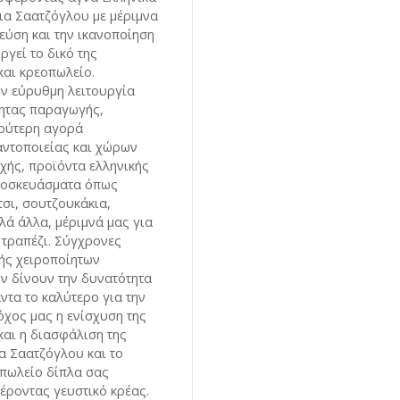
εια Σαατζόγλου με μέριμνα
γεύση και την ικανοποίηση
ργεί το δικό της
αι κρεοπωλείο.
ν εύρυθμη λειτουργία
τητας παραγωγής,
υρύτερη αγορά
αντοποιείας και χώρων
οχής, προϊόντα ελληνικής
τοσκευάσματα όπως
τσι, σουτζουκάκια,
λά άλλα, μέριμνά μας για
 τραπέζι. Σύγχρονες
ής χειροποίητων
ν δίνουν την δυνατότητα
ντα το καλύτερο για την
όχος μας η ενίσχυση της
και η διασφάλιση της
α Σαατζόγλου και το
πωλείο δίπλα σας
ροντας γευστικό κρέας.