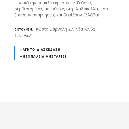
φυσικά την ποικιλία κρεατικών. Γεύσεις
σερβιρισμένες απευθείας στη…λαδόκολλα, που
ξυπνούν αναμνήσεις και θυμίζουν Ελλάδα!
Κώστα Βάρναλη 27, Νέα Ιωνία,
ΔΙΕΎΘΥΝΣΗ
Τ.Κ.14231
ΦΑΓΗΤΌ-ΔΙΑΣΚΈΔΑΣΗ
ΨΗΤΟΠΩΛΕΊΑ ΨΗΣΤΑΡΙΈΣ
Θ
έ
σ
ε