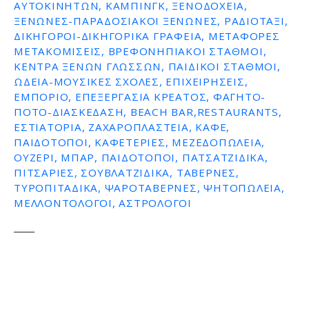
ΑΥΤΟΚΙΝΉΤΩΝ, ΚΆΜΠΙΝΓΚ, ΞΕΝΟΔΟΧΕΊΑ,
ΞΕΝΏΝΕΣ-ΠΑΡΑΔΟΣΙΑΚΟΊ ΞΕΝΏΝΕΣ, ΡΑΔΙΟΤΑΞΊ,
ΔΙΚΗΓΌΡΟΙ-ΔΙΚΗΓΟΡΙΚΆ ΓΡΑΦΕΊΑ, ΜΕΤΑΦΟΡΈΣ
ΜΕΤΑΚΟΜΊΣΕΙΣ, ΒΡΕΦΟΝΗΠΙΑΚΟΊ ΣΤΑΘΜΟΊ,
ΚΈΝΤΡΑ ΞΈΝΩΝ ΓΛΩΣΣΏΝ, ΠΑΙΔΙΚΟΊ ΣΤΑΘΜΟΊ,
ΩΔΕΊΑ-ΜΟΥΣΙΚΈΣ ΣΧΟΛΈΣ, ΕΠΙΧΕΙΡΉΣΕΙΣ,
ΕΜΠΌΡΙΟ, ΕΠΕΞΕΡΓΑΣΊΑ ΚΡΈΑΤΟΣ, ΦΑΓΗΤΌ-
ΠΟΤΌ-ΔΙΑΣΚΈΔΑΣΗ, BEACH BAR,RESTAURANTS,
ΕΣΤΙΑΤΌΡΙΑ, ΖΑΧΑΡΟΠΛΑΣΤΕΊΑ, ΚΑΦΈ,
ΠΑΙΔΌΤΟΠΟΙ, ΚΑΦΕΤΈΡΙΕΣ, ΜΕΖΕΔΟΠΩΛΕΊΑ,
ΟΥΖΕΡΊ, ΜΠΑΡ, ΠΑΙΔΌΤΟΠΟΙ, ΠΑΤΣΑΤΖΊΔΙΚΑ,
ΠΙΤΣΑΡΊΕΣ, ΣΟΥΒΛΑΤΖΊΔΙΚΑ, ΤΑΒΈΡΝΕΣ,
ΤΥΡΟΠΙΤΆΔΙΚΑ, ΨΑΡΟΤΑΒΈΡΝΕΣ, ΨΗΤΟΠΩΛΕΊΑ,
ΜΕΛΛΟΝΤΟΛΟΓΟΙ, ΑΣΤΡΟΛΌΓΟΙ