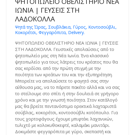
ΨΗΤΟΠΩΛΕΙΟ ΟΒΕΛΙΣΤΗΡΙΟ ΝΕΑ
ΙΩΝΙΑ | ΓΕΥΣΕΙΣ ΣΤΗ
ΛΑΔΟΚΟΛΛΑ
Ψητά της Ώρας, Σουβλάκια, Γύρος, Κοντοσούβλι,
Κοκορέτσι, Φεγγαρόπιτα, Delivery.
ΨΗΤΟΠΩΛΕΙΟ ΟΒΕΛΙΣΤΗΡΙΟ ΝΕΑ ΙΩΝΙΑ | ΓΕΥΣΕΙΣ
ΣΤΗ ΛΑΔΟΚΟΛΛΑ. Γευστικές απολαύσεις από το
ψητοπωλείο μας στη Νέα Ιωνία. Ένα κλασσικό
ψητοπωλείο για τους λάτρεις του κρέατος που θα
σας κερδίσει από την πρώτη στιγμή με την
ποιότητα των κρεάτων του και την εξυπηρέτηση.
Μπορείτε να απολαύσετε το φαγητό σας στην
αίθουσα μας, να το πάρετε πακέτο αλλά και να σας
το στείλουμε στο σπίτι ή στην δουλειά σε γρήγορο
χρόνο και με την γνωστή ποιότητα. Στον κατάλογό
μας θα βρείτε πεντανόστιμα ορεκτικά λαχταριστά
σούβλας, κοκορέτσι, κοντοσούβλι κοτόπουλο. Για
τους χορτοφάγους έχουμε μπιφτέκι λαχανικών,
τυλιχτό με κολοκυθοκεφτέ, καλαμάκι μανιτάρι.
Δοκιμάστε φεγγαρόπιτα με γύρο, σκεπαστή και