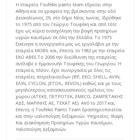
Η εταιρεία Τoufekis paints team εδρεύει στην
Αθήνα και τα γραφεία της βρίσκονται στην οδό
Δευκαλίωνος 29, στο δήμο Νέας Ιωνίας. Ιδρύθηκε
το 1975 από τον Γεώργιο Τουφέκη και από τότε
έχει ως κύρια ενασχόληση την βαφή πρατηρίων
υγρών καυσίμων σε όλη την Ελλάδα. Το 1975
ξεκίνησε η συνεργασία μας ως εργολάβοι με την
εταιρεία MOBIL και, έπειτα, το 1982 με την εταιρεία
ΕΚΟ ΑΒΕΕ.Το 2006 την διεύθυνση της εταιρείας
ανέλαβε ο Εμμανουήλ Τουφέκης του Γεωργίου. Η
εταιρεία, πλέον, έχει συνεργασία με όλες τις
εταιρείες πετρελαιοειδων (BP, EKO, SHELL, AVIN,
ΕΛΙΝ, CYCLON, JETOIL, REVOIL) καθώς και με τους
μεγαλύτερους κατασκευαστικούς ομίλους του
χώρου (ΑΤΕΚΕ, ΠΕΤΡΟΤΕΚ, EMECO, ΖΑΜΠΕΤΑΚΗΣ
ΑΔΕ, ΜΑΡΙΝΗΣ ΑΕ, ΤΕΚΑΤ ΑΕ). Από το 2017 και,
έπειτα, η Toufekis Paints Team δραστηριοποιείται
και στην υαλοποίηση δεξαμενών. Υπηρεσίες: Βαφή
Και Διακόσμηση Πρατηρίων Υγρών Καυσίμων,
Υαλοποίηση Δεξαμενών