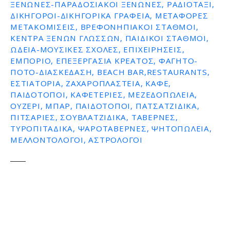
ΞΕΝΏΝΕΣ-ΠΑΡΑΔΟΣΙΑΚΟΊ ΞΕΝΏΝΕΣ, ΡΑΔΙΟΤΑΞΊ,
ΔΙΚΗΓΌΡΟΙ-ΔΙΚΗΓΟΡΙΚΆ ΓΡΑΦΕΊΑ, ΜΕΤΑΦΟΡΈΣ
ΜΕΤΑΚΟΜΊΣΕΙΣ, ΒΡΕΦΟΝΗΠΙΑΚΟΊ ΣΤΑΘΜΟΊ,
ΚΈΝΤΡΑ ΞΈΝΩΝ ΓΛΩΣΣΏΝ, ΠΑΙΔΙΚΟΊ ΣΤΑΘΜΟΊ,
ΩΔΕΊΑ-ΜΟΥΣΙΚΈΣ ΣΧΟΛΈΣ, ΕΠΙΧΕΙΡΉΣΕΙΣ,
ΕΜΠΌΡΙΟ, ΕΠΕΞΕΡΓΑΣΊΑ ΚΡΈΑΤΟΣ, ΦΑΓΗΤΌ-
ΠΟΤΌ-ΔΙΑΣΚΈΔΑΣΗ, BEACH BAR,RESTAURANTS,
ΕΣΤΙΑΤΌΡΙΑ, ΖΑΧΑΡΟΠΛΑΣΤΕΊΑ, ΚΑΦΈ,
ΠΑΙΔΌΤΟΠΟΙ, ΚΑΦΕΤΈΡΙΕΣ, ΜΕΖΕΔΟΠΩΛΕΊΑ,
ΟΥΖΕΡΊ, ΜΠΑΡ, ΠΑΙΔΌΤΟΠΟΙ, ΠΑΤΣΑΤΖΊΔΙΚΑ,
ΠΙΤΣΑΡΊΕΣ, ΣΟΥΒΛΑΤΖΊΔΙΚΑ, ΤΑΒΈΡΝΕΣ,
ΤΥΡΟΠΙΤΆΔΙΚΑ, ΨΑΡΟΤΑΒΈΡΝΕΣ, ΨΗΤΟΠΩΛΕΊΑ,
ΜΕΛΛΟΝΤΟΛΟΓΟΙ, ΑΣΤΡΟΛΌΓΟΙ