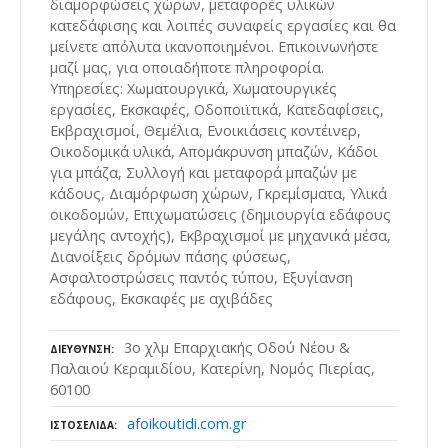
διαμορφώσεις χώρων, μεταφορές υλικών
κατεδάφισης και λοιπές συναφείς εργασίες και θα
μείνετε απόλυτα ικανοποιημένοι. Επικοινωνήστε
μαζί μας, για οποιαδήποτε πληροφορία.
Υπηρεσίες: Χωματουργικά, Χωματουργικές
εργασίες, Εκσκαφές, Οδοποιϊτικά, Κατεδαφίσεις,
Εκβραχισμοί, Θεμέλια, Ενοικιάσεις κοντέινερ,
Οικοδομικά υλικά, Απομάκρυνση μπαζών, Κάδοι
για μπάζα, Συλλογή και μεταφορά μπαζών με
κάδους, Διαμόρφωση χώρων, Γκρεμίσματα, Υλικά
οικοδομών, Επιχωματώσεις (δημιουργία εδάφους
μεγάλης αντοχής), Εκβραχισμοί με μηχανικά μέσα,
Διανοίξεις δρόμων πάσης φύσεως,
Ασφαλτοστρώσεις παντός τύπου, Εξυγίανση
εδάφους, Εκσκαφές με αχιβάδες
3ο χλμ Επαρχιακής Οδού Νέου &
ΔΙΕΎΘΥΝΣΗ
Παλαιού Κεραμιδίου, Κατερίνη, Νομός Πιερίας,
60100
afoikoutidi.com.gr
ΙΣΤΟΣΕΛΊΔΑ