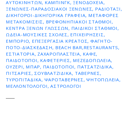
ΑΥΤΟΚΙΝΉΤΩΝ, ΚΆΜΠΙΝΓΚ, ΞΕΝΟΔΟΧΕΊΑ,
ΞΕΝΏΝΕΣ-ΠΑΡΑΔΟΣΙΑΚΟΊ ΞΕΝΏΝΕΣ, ΡΑΔΙΟΤΑΞΊ,
ΔΙΚΗΓΌΡΟΙ-ΔΙΚΗΓΟΡΙΚΆ ΓΡΑΦΕΊΑ, ΜΕΤΑΦΟΡΈΣ
ΜΕΤΑΚΟΜΊΣΕΙΣ, ΒΡΕΦΟΝΗΠΙΑΚΟΊ ΣΤΑΘΜΟΊ,
ΚΈΝΤΡΑ ΞΈΝΩΝ ΓΛΩΣΣΏΝ, ΠΑΙΔΙΚΟΊ ΣΤΑΘΜΟΊ,
ΩΔΕΊΑ-ΜΟΥΣΙΚΈΣ ΣΧΟΛΈΣ, ΕΠΙΧΕΙΡΉΣΕΙΣ,
ΕΜΠΌΡΙΟ, ΕΠΕΞΕΡΓΑΣΊΑ ΚΡΈΑΤΟΣ, ΦΑΓΗΤΌ-
ΠΟΤΌ-ΔΙΑΣΚΈΔΑΣΗ, BEACH BAR,RESTAURANTS,
ΕΣΤΙΑΤΌΡΙΑ, ΖΑΧΑΡΟΠΛΑΣΤΕΊΑ, ΚΑΦΈ,
ΠΑΙΔΌΤΟΠΟΙ, ΚΑΦΕΤΈΡΙΕΣ, ΜΕΖΕΔΟΠΩΛΕΊΑ,
ΟΥΖΕΡΊ, ΜΠΑΡ, ΠΑΙΔΌΤΟΠΟΙ, ΠΑΤΣΑΤΖΊΔΙΚΑ,
ΠΙΤΣΑΡΊΕΣ, ΣΟΥΒΛΑΤΖΊΔΙΚΑ, ΤΑΒΈΡΝΕΣ,
ΤΥΡΟΠΙΤΆΔΙΚΑ, ΨΑΡΟΤΑΒΈΡΝΕΣ, ΨΗΤΟΠΩΛΕΊΑ,
ΜΕΛΛΟΝΤΟΛΟΓΟΙ, ΑΣΤΡΟΛΌΓΟΙ