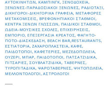
ΑΥΤΟΚΙΝΉΤΩΝ, ΚΆΜΠΙΝΓΚ, ΞΕΝΟΔΟΧΕΊΑ,
ΞΕΝΏΝΕΣ-ΠΑΡΑΔΟΣΙΑΚΟΊ ΞΕΝΏΝΕΣ, ΡΑΔΙΟΤΑΞΊ,
ΔΙΚΗΓΌΡΟΙ-ΔΙΚΗΓΟΡΙΚΆ ΓΡΑΦΕΊΑ, ΜΕΤΑΦΟΡΈΣ
ΜΕΤΑΚΟΜΊΣΕΙΣ, ΒΡΕΦΟΝΗΠΙΑΚΟΊ ΣΤΑΘΜΟΊ,
ΚΈΝΤΡΑ ΞΈΝΩΝ ΓΛΩΣΣΏΝ, ΠΑΙΔΙΚΟΊ ΣΤΑΘΜΟΊ,
ΩΔΕΊΑ-ΜΟΥΣΙΚΈΣ ΣΧΟΛΈΣ, ΕΠΙΧΕΙΡΉΣΕΙΣ,
ΕΜΠΌΡΙΟ, ΕΠΕΞΕΡΓΑΣΊΑ ΚΡΈΑΤΟΣ, ΦΑΓΗΤΌ-
ΠΟΤΌ-ΔΙΑΣΚΈΔΑΣΗ, BEACH BAR,RESTAURANTS,
ΕΣΤΙΑΤΌΡΙΑ, ΖΑΧΑΡΟΠΛΑΣΤΕΊΑ, ΚΑΦΈ,
ΠΑΙΔΌΤΟΠΟΙ, ΚΑΦΕΤΈΡΙΕΣ, ΜΕΖΕΔΟΠΩΛΕΊΑ,
ΟΥΖΕΡΊ, ΜΠΑΡ, ΠΑΙΔΌΤΟΠΟΙ, ΠΑΤΣΑΤΖΊΔΙΚΑ,
ΠΙΤΣΑΡΊΕΣ, ΣΟΥΒΛΑΤΖΊΔΙΚΑ, ΤΑΒΈΡΝΕΣ,
ΤΥΡΟΠΙΤΆΔΙΚΑ, ΨΑΡΟΤΑΒΈΡΝΕΣ, ΨΗΤΟΠΩΛΕΊΑ,
ΜΕΛΛΟΝΤΟΛΟΓΟΙ, ΑΣΤΡΟΛΌΓΟΙ