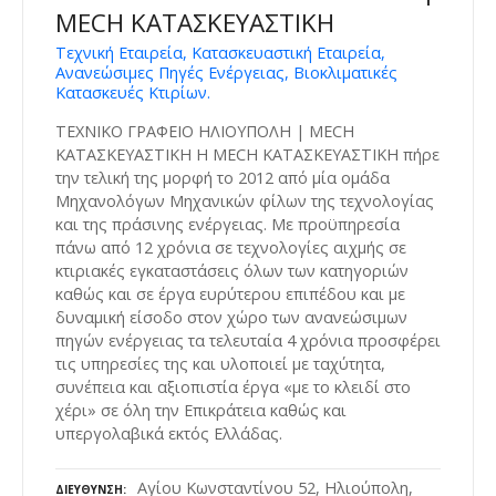
MECH ΚΑΤΑΣΚΕΥΑΣΤΙΚΗ
Τεχνική Εταιρεία, Κατασκευαστική Εταιρεία,
Ανανεώσιμες Πηγές Ενέργειας, Βιοκλιματικές
Κατασκευές Κτιρίων.
ΤΕΧΝΙΚΟ ΓΡΑΦΕΙΟ ΗΛΙΟΥΠΟΛΗ | MECH
ΚΑΤΑΣΚΕΥΑΣΤΙΚΗ Η MECH ΚΑΤΑΣΚΕΥΑΣΤΙΚΗ πήρε
την τελική της μορφή το 2012 από μία ομάδα
Μηχανολόγων Μηχανικών φίλων της τεχνολογίας
και της πράσινης ενέργειας. Με προϋπηρεσία
πάνω από 12 χρόνια σε τεχνολογίες αιχμής σε
κτιριακές εγκαταστάσεις όλων των κατηγοριών
καθώς και σε έργα ευρύτερου επιπέδου και με
δυναμική είσοδο στον χώρο των ανανεώσιμων
πηγών ενέργειας τα τελευταία 4 χρόνια προσφέρει
τις υπηρεσίες της και υλοποιεί με ταχύτητα,
συνέπεια και αξιοπιστία έργα «με το κλειδί στο
χέρι» σε όλη την Επικράτεια καθώς και
υπεργολαβικά εκτός Ελλάδας.
Αγίου Κωνσταντίνου 52, Ηλιούπολη,
ΔΙΕΎΘΥΝΣΗ