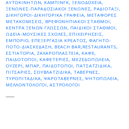
ΑΥΤΟΚΙΝΉΤΩΝ, ΚΆΜΠΙΝΓΚ, ΞΕΝΟΔΟΧΕΊΑ,
ΞΕΝΏΝΕΣ-ΠΑΡΑΔΟΣΙΑΚΟΊ ΞΕΝΏΝΕΣ, ΡΑΔΙΟΤΑΞΊ,
ΔΙΚΗΓΌΡΟΙ-ΔΙΚΗΓΟΡΙΚΆ ΓΡΑΦΕΊΑ, ΜΕΤΑΦΟΡΈΣ
ΜΕΤΑΚΟΜΊΣΕΙΣ, ΒΡΕΦΟΝΗΠΙΑΚΟΊ ΣΤΑΘΜΟΊ,
ΚΈΝΤΡΑ ΞΈΝΩΝ ΓΛΩΣΣΏΝ, ΠΑΙΔΙΚΟΊ ΣΤΑΘΜΟΊ,
ΩΔΕΊΑ-ΜΟΥΣΙΚΈΣ ΣΧΟΛΈΣ, ΕΠΙΧΕΙΡΉΣΕΙΣ,
ΕΜΠΌΡΙΟ, ΕΠΕΞΕΡΓΑΣΊΑ ΚΡΈΑΤΟΣ, ΦΑΓΗΤΌ-
ΠΟΤΌ-ΔΙΑΣΚΈΔΑΣΗ, BEACH BAR,RESTAURANTS,
ΕΣΤΙΑΤΌΡΙΑ, ΖΑΧΑΡΟΠΛΑΣΤΕΊΑ, ΚΑΦΈ,
ΠΑΙΔΌΤΟΠΟΙ, ΚΑΦΕΤΈΡΙΕΣ, ΜΕΖΕΔΟΠΩΛΕΊΑ,
ΟΥΖΕΡΊ, ΜΠΑΡ, ΠΑΙΔΌΤΟΠΟΙ, ΠΑΤΣΑΤΖΊΔΙΚΑ,
ΠΙΤΣΑΡΊΕΣ, ΣΟΥΒΛΑΤΖΊΔΙΚΑ, ΤΑΒΈΡΝΕΣ,
ΤΥΡΟΠΙΤΆΔΙΚΑ, ΨΑΡΟΤΑΒΈΡΝΕΣ, ΨΗΤΟΠΩΛΕΊΑ,
ΜΕΛΛΟΝΤΟΛΟΓΟΙ, ΑΣΤΡΟΛΌΓΟΙ