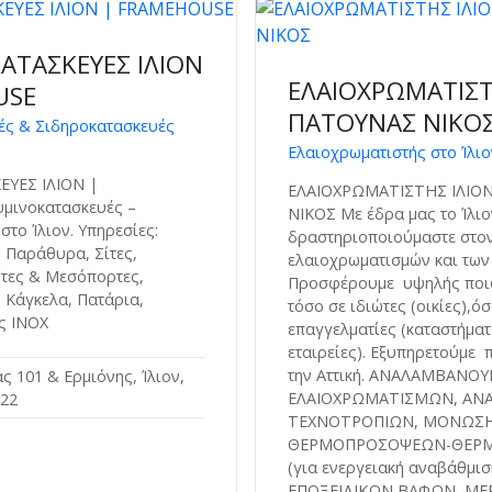
ΑΤΑΣΚΕΥΕΣ ΙΛΙΟΝ
ΕΛΑΙΟΧΡΩΜΑΤΙΣΤ
USE
ΠΑΤΟΥΝΑΣ ΝΙΚΟ
ές & Σιδηροκατασκευές
Ελαιοχρωματιστής στο Ίλιο
ΥΕΣ ΙΛΙΟΝ |
ΕΛΑΙΟΧΡΩΜΑΤΙΣΤΗΣ ΙΛΙΟ
μινοκατασκευές –
ΝΙΚΟΣ Με έδρα μας το Ίλιον
το Ίλιον. Υπηρεσίες:
δραστηριοποιούμαστε στο
, Παράθυρα, Σίτες,
ελαιοχρωματισμών και των
τες & Μεσόπορτες,
Προσφέρουμε υψηλής ποιό
 Κάγκελα, Πατάρια,
τόσο σε ιδιώτες (οικίες),όσ
ς INOX
επαγγελματίες (καταστήματ
εταιρείες). Εξυπηρετούμε 
την Αττική. ΑΝΑΛΑΜΒΑΝΟΥ
ς 101 & Ερμιόνης, Ίλιον,
ΕΛΑΙΟΧΡΩΜΑΤΙΣΜΩΝ, ΑΝΑ
122
ΤΕΧΝΟΤΡΟΠΙΩΝ, ΜΟΝΩΣΗ
ΘΕΡΜΟΠΡΟΣΟΨΕΩΝ-ΘΕΡ
(για ενεργειακή αναβάθμιση
ΕΠΟΞΕΙΔΙΚΩΝ ΒΑΦΩΝ, Μ