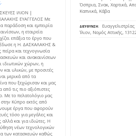
.
Όσπρια, Σνακ, Χαρτικά, Απ
Καπνικά, Κάβα
ΚΕΥΕΣ ΙΛΙΟΝ |
ΚΑΛΑΚΗΣ ΕΥΑΓΓΕΛΟΣ Με
α παράδοση και εμπειρία
Ευαγγελιστρίας
ΔΙΕΎΘΥΝΣΗ
αινίσεων, η εταιρεία
Ίλιον, Νομός Αττικής, 1312
ίζει επάξια το έργο που
ρέδωσε η Η. ΔΑΣΚΑΛΑΚΗΣ &
ς πείρα και τεχνογνωσία
τασκευών και ανακαινίσεων
ι ιδιωτικών χώρων, η
ν και υλικών, με προσιτές
ίναι μερικά από τα
είνα που ξεχώρισαν και μας
 από τις πιο αξιόπιστες
ο. Με το πελατολόγιο μας
ι στην Κύπρο εκτός από
νουμε έργα που αφορούν
ευές τόσο για μεγάλες και
 αλλά και για ιδιώτες. Η
ύθηση νέων τεχνολογικών
έα των κατασκευών καθώς