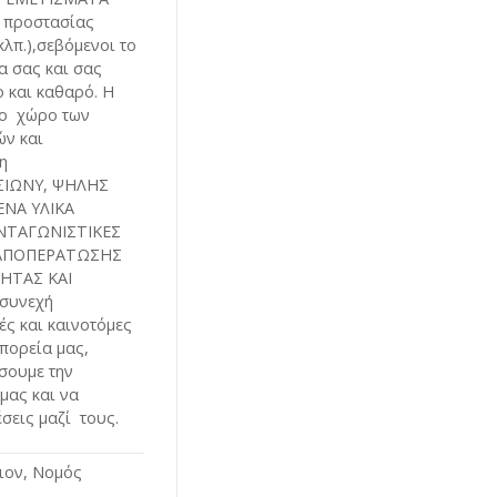
 προστασίας
κλπ.),σεβόμενοι το
α σας και σας
 και καθαρό. Η
το χώρο των
ών και
η
ΣΙΩΝΥ, ΨΗΛΗΣ
ΝΑ ΥΛΙΚΑ
ΝΤΑΓΩΝΙΣΤΙΚΕΣ
 ΑΠΟΠΕΡΑΤΩΣΗΣ
ΗΤΑΣ ΚΑΙ
συνεχή
ές και καινοτόμες
 πορεία μας,
σουμε την
μας και να
σεις μαζί τους.
ιον, Νομός