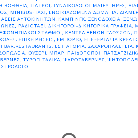
 ΒΟΉΘΕΙΑ, ΓΙΑΤΡΟΊ, ΓΥΝΑΙΚΟΛΌΓΟΙ-ΜΑΙΕΥΤΉΡΕΣ, ΔΙΑ
Σ, MINIBUS-TAXI, ΕΝΟΙΚΙΑΖΌΜΕΝΑ ΔΩΜΆΤΙΑ, ΔΙΑΜΕ
ΙΆΣΕΙΣ ΑΥΤΟΚΙΝΉΤΩΝ, ΚΆΜΠΙΝΓΚ, ΞΕΝΟΔΟΧΕΊΑ, ΞΕΝΏ
ΏΝΕΣ, ΡΑΔΙΟΤΑΞΊ, ΔΙΚΗΓΌΡΟΙ-ΔΙΚΗΓΟΡΙΚΆ ΓΡΑΦΕΊΑ,
ΕΦΟΝΗΠΙΑΚΟΊ ΣΤΑΘΜΟΊ, ΚΈΝΤΡΑ ΞΈΝΩΝ ΓΛΩΣΣΏΝ, Π
ΧΟΛΈΣ, ΕΠΙΧΕΙΡΉΣΕΙΣ, ΕΜΠΌΡΙΟ, ΕΠΕΞΕΡΓΑΣΊΑ ΚΡΈΑ
H BAR,RESTAURANTS, ΕΣΤΙΑΤΌΡΙΑ, ΖΑΧΑΡΟΠΛΑΣΤΕΊΑ, 
ΔΟΠΩΛΕΊΑ, ΟΥΖΕΡΊ, ΜΠΑΡ, ΠΑΙΔΌΤΟΠΟΙ, ΠΑΤΣΑΤΖΊΔΙΚΑ
ΑΒΈΡΝΕΣ, ΤΥΡΟΠΙΤΆΔΙΚΑ, ΨΑΡΟΤΑΒΈΡΝΕΣ, ΨΗΤΟΠΩΛΕΊ
ΑΣΤΡΟΛΌΓΟΙ