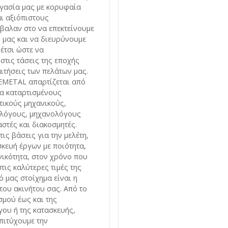
ργασία μας με κορυφαία
αι αξιόπιστους
βαλαν στο να επεκτείνουμε
ς μας και να διευρύνουμε
 έτσι ώστε να
στις τάσεις της εποχής
ιτήσεις των πελάτων μας.
EMETAL απαρτίζεται από
ια καταρτισμένους
τικούς μηχανικούς,
ολόγους, μηχανολόγους
στές και διακοσμητές.
τις βάσεις για την μελέτη,
σκευή έργων με ποιότητα,
νικότητα, στον χρόνο που
τις καλύτερες τιμές της
 μας στοίχημα είναι η
του ακινήτου σας. Από το
σμού έως και της
ου ή της κατασκευής,
πιτύχουμε την