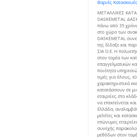
Βαριές Κατασκευές
ΜΕΤΑΛΛΙΚΕΣ ΚΑΤΑΣ
DASKEMETAL ΔΑΣ
πάνω από 35 χρόνι
στο χώρο των ανακ
DASKEMETAL συνεχ
της δίδαξε και πα
ΣΙΑ Ο.Ε. Η πολυετή
στον τομέα των κα
επαγγελματικών κα
ποιότητα υπηρεσιώ
τιμές για όλους, ε
χαρακτηριστικά εκ
κατατάσσουν σε μια
εταιρείες στο κλάδ
να επεκτείνεται κα
Ελλάδα, αναλαμβά
μελέτες και κατασκ
επώνυμες εταιρείες
συνεχής παρακολο
μεθόδων στον τομ