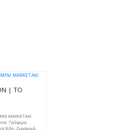
ΟΝ | ΤΟ
MINI MARKETAKI
όντα: Τρόφιμα,
α Είδη, Ζυμαρικά,