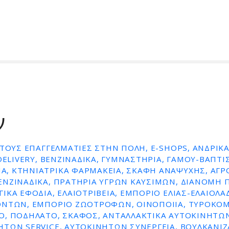
ν
 ΤΟΥΣ ΕΠΑΓΓΕΛΜΑΤΊΕΣ ΣΤΗΝ ΠΌΛΗ, E-SHOPS, ΑΝΔΡΙΚ
 DELIVERY, ΒΕΝΖΙΝΆΔΙΚΑ, ΓΥΜΝΑΣΤΉΡΙΑ, ΓΆΜΟΥ-ΒΆΠΤ
, ΚΤΗΝΙΑΤΡΙΚΆ ΦΑΡΜΑΚΕΊΑ, ΣΚΆΦΗ ΑΝΑΨΥΧΉΣ, ΑΓΡ
ΕΝΖΙΝΑΔΙΚΑ, ΠΡΑΤΗΡΙΑ ΥΓΡΩΝ ΚΑΥΣΙΜΩΝ, ΔΙΑΝΟΜΗ 
ΙΚΆ ΕΦΌΔΙΑ, ΕΛΑΙΟΤΡΙΒΕΊΑ, ΕΜΠΌΡΙΟ ΕΛΙΆΣ-ΕΛΑΙΟΛ
ΌΝΤΩΝ, ΕΜΠΌΡΙΟ ΖΩΟΤΡΟΦΏΝ, ΟΙΝΟΠΟΙΊΑ, ΤΥΡΟΚΟΜ
Ο, ΠΟΔΉΛΑΤΟ, ΣΚΆΦΟΣ, ΑΝΤΑΛΛΑΚΤΙΚΆ ΑΥΤΟΚΙΝΉΤΩΝ
ΤΩΝ SERVICE, ΑΥΤΟΚΙΝΉΤΩΝ ΣΥΝΕΡΓΕΊΑ, ΒΟΥΛΚΑΝΙΖΑ