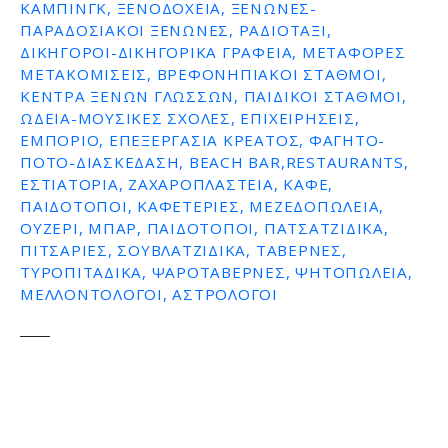
ΚΆΜΠΙΝΓΚ, ΞΕΝΟΔΟΧΕΊΑ, ΞΕΝΏΝΕΣ-
ΠΑΡΑΔΟΣΙΑΚΟΊ ΞΕΝΏΝΕΣ, ΡΑΔΙΟΤΑΞΊ,
ΔΙΚΗΓΌΡΟΙ-ΔΙΚΗΓΟΡΙΚΆ ΓΡΑΦΕΊΑ, ΜΕΤΑΦΟΡΈΣ
ΜΕΤΑΚΟΜΊΣΕΙΣ, ΒΡΕΦΟΝΗΠΙΑΚΟΊ ΣΤΑΘΜΟΊ,
ΚΈΝΤΡΑ ΞΈΝΩΝ ΓΛΩΣΣΏΝ, ΠΑΙΔΙΚΟΊ ΣΤΑΘΜΟΊ,
ΩΔΕΊΑ-ΜΟΥΣΙΚΈΣ ΣΧΟΛΈΣ, ΕΠΙΧΕΙΡΉΣΕΙΣ,
ΕΜΠΌΡΙΟ, ΕΠΕΞΕΡΓΑΣΊΑ ΚΡΈΑΤΟΣ, ΦΑΓΗΤΌ-
ΠΟΤΌ-ΔΙΑΣΚΈΔΑΣΗ, BEACH BAR,RESTAURANTS,
ΕΣΤΙΑΤΌΡΙΑ, ΖΑΧΑΡΟΠΛΑΣΤΕΊΑ, ΚΑΦΈ,
ΠΑΙΔΌΤΟΠΟΙ, ΚΑΦΕΤΈΡΙΕΣ, ΜΕΖΕΔΟΠΩΛΕΊΑ,
ΟΥΖΕΡΊ, ΜΠΑΡ, ΠΑΙΔΌΤΟΠΟΙ, ΠΑΤΣΑΤΖΊΔΙΚΑ,
ΠΙΤΣΑΡΊΕΣ, ΣΟΥΒΛΑΤΖΊΔΙΚΑ, ΤΑΒΈΡΝΕΣ,
ΤΥΡΟΠΙΤΆΔΙΚΑ, ΨΑΡΟΤΑΒΈΡΝΕΣ, ΨΗΤΟΠΩΛΕΊΑ,
ΜΕΛΛΟΝΤΟΛΟΓΟΙ, ΑΣΤΡΟΛΌΓΟΙ