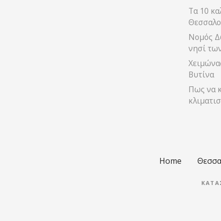
Τα 10 κα
ς
Θεσσαλο
π
Νομός Δ
νησί τω
λ
Χειμώνας
ο
Βυτίνα
Πως να κ
ή
κλιματισ
γ
η
σ
Home
Θεσσα
η
ΚΑΤΑ
ς