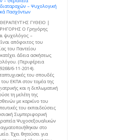
ων – Θεραπεία
διαταραχών – Ψυχολογική
ικά Πασχόντων
ΘΕΡΑΠΕΥΤΗΣ ΓΥΘΕΙΟ |
ΡΗΓΟΡΗΣ Ο Γρηγόρης
αι ψυχολόγος –
ίναι απόφοιτος του
ίας του Παντείου
 κατέχει άδεια ασκήσεως
ολόγου. (Περιφέρεια
19268/6-11-2014).
ταπτυχιακές του σπουδές
 του ΕΚΠΑ στον τομέα της
ιατρικής και η διπλωματική
ύσε τη μελέτη της
σθενών με καρκίνο του
πευτικές του εκπαιδεύσεις
ωσιακή Συμπεριφορική
Θεραπεία Ψυχοσεξουαλικών
ραγματοποιήθηκαν στο
είο. Έχει θητεύσει για