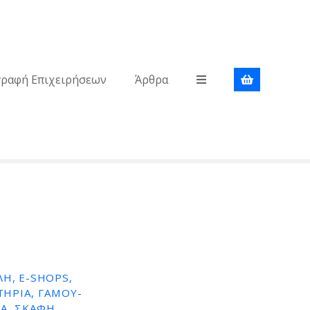
γραφή Επιχειρήσεων
Άρθρα
Η, E-SHOPS,
ΤΉΡΙΑ, ΓΆΜΟΥ-
Α, ΣΚΆΦΗ