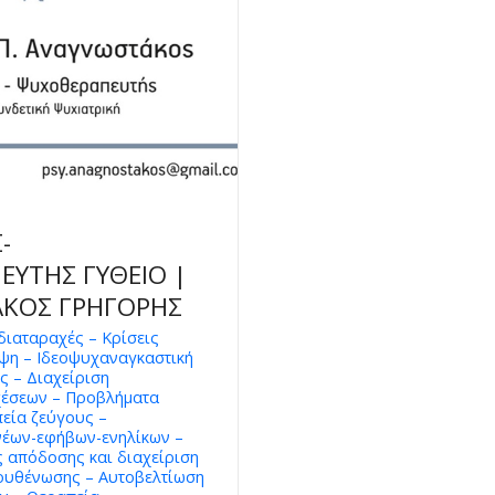
-
ΥΤΗΣ ΓΥΘΕΙΟ |
ΚΟΣ ΓΡΗΓΟΡΗΣ
διαταραχές – Κρίσεις
ψη – Ιδεοψυχαναγκαστική
ς – Διαχείριση
έσεων – Προβλήματα
εία ζεύγους –
νέων-εφήβων-ενηλίκων –
 απόδοσης και διαχείριση
ξουθένωσης – Αυτοβελτίωση