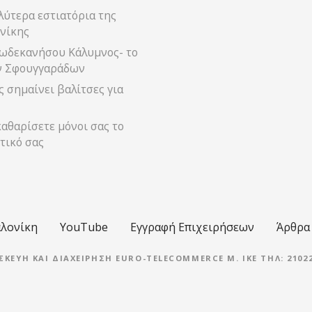
λύτερα εστιατόρια της
νίκης
ωδεκανήσου Κάλυμνος- το
ν Σφουγγαράδων
 σημαίνει βαλίτσες για
αθαρίσετε μόνοι σας το
τικό σας
λονίκη
YouTube
Εγγραφή Επιχειρήσεων
Άρθρα
ΣΚΕΥΉ ΚΑΙ ΔΙΑΧΕΊΡΗΣΗ EURO-TELECOMMERCE M. IKE ΤΗΛ: 21022