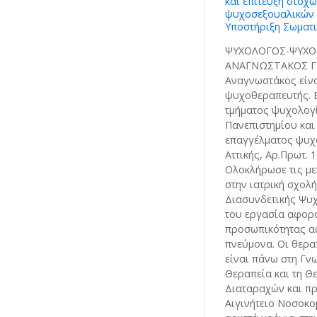
και επίτευξη στόχ
ψυχοσεξουαλικών 
Υποστήριξη Σωματ
ΨΥΧΟΛΟΓΟΣ-ΨΥΧΟ
ΑΝΑΓΝΩΣΤΑΚΟΣ Γ
Αναγνωστάκος είν
ψυχοθεραπευτής. Ε
τμήματος ψυχολογ
Πανεπιστημίου και
επαγγέλματος ψυχ
Αττικής, Αρ.Πρωτ. 
Ολοκλήρωσε τις με
στην ιατρική σχολή
Διασυνδετικής Ψυχ
του εργασία αφορο
προσωπικότητας α
πνεύμονα. Οι θερα
είναι πάνω στη Γν
Θεραπεία και τη 
Διαταραχών και π
Αιγινήτειο Νοσοκομ