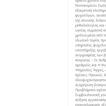
αρκετά χρόνια στη
Νοσοκομείου Σωτηρ
εξαιρετική επιστη
ψυχολόγων, αναπτύ
της κλινικής διάγν
μεθοδολογίας και 
υγείας σωματικά π
χρόνια μέσα από τ
ιδιωτικό τομέα, πρ
υπηρεσίες ψυχολογ
υποστήριξης εργαζ
συγγραφέας των βι
Ανεργίας – Οι άνθ
αριθμούς και Η Ψ
Υπηρεσίες: Άγχος,
Κρίσεις Πανικού, 
Ιδεοψυχαναγκαστικ
Διαχείριση διαπρ
Προβλήματα σχέσε
Συμβουλευτική γο
Αύξηση εργασιακής
επαγγελματικής ε