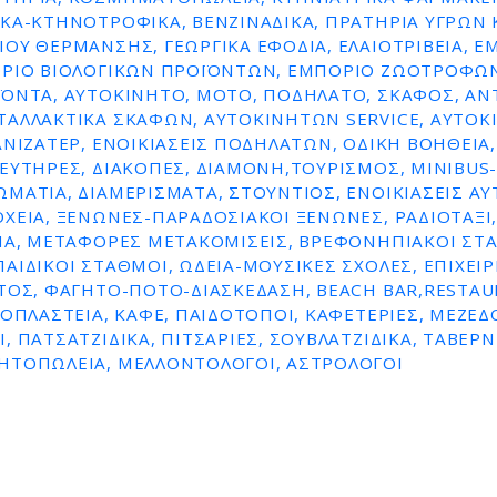
ΚΆ-ΚΤΗΝΟΤΡΟΦΙΚΆ, ΒΕΝΖΙΝΑΔΙΚΑ, ΠΡΑΤΗΡΙΑ ΥΓΡΩΝ 
ΟΥ ΘΕΡΜΑΝΣΗΣ, ΓΕΩΡΓΙΚΆ ΕΦΌΔΙΑ, ΕΛΑΙΟΤΡΙΒΕΊΑ, Ε
ΌΡΙΟ ΒΙΟΛΟΓΙΚΏΝ ΠΡΟΪΌΝΤΩΝ, ΕΜΠΌΡΙΟ ΖΩΟΤΡΟΦΏΝ
ΪΌΝΤΑ, ΑΥΤΟΚΊΝΗΤΟ, ΜΌΤΟ, ΠΟΔΉΛΑΤΟ, ΣΚΆΦΟΣ, ΑΝ
ΤΑΛΛΑΚΤΙΚΆ ΣΚΑΦΏΝ, ΑΥΤΟΚΙΝΉΤΩΝ SERVICE, ΑΥΤΟ
ΑΝΙΖΑΤΈΡ, ΕΝΟΙΚΙΆΣΕΙΣ ΠΟΔΗΛΆΤΩΝ, ΟΔΙΚΉ ΒΟΉΘΕΙΑ, 
ΕΥΤΉΡΕΣ, ΔΙΑΚΟΠΈΣ, ΔΙΑΜΟΝΉ,ΤΟΥΡΙΣΜΌΣ, MINIBUS-
ΜΆΤΙΑ, ΔΙΑΜΕΡΊΣΜΑΤΑ, ΣΤΟΎΝΤΙΟΣ, ΕΝΟΙΚΙΆΣΕΙΣ Α
ΧΕΊΑ, ΞΕΝΏΝΕΣ-ΠΑΡΑΔΟΣΙΑΚΟΊ ΞΕΝΏΝΕΣ, ΡΑΔΙΟΤΑΞΊ,
ΊΑ, ΜΕΤΑΦΟΡΈΣ ΜΕΤΑΚΟΜΊΣΕΙΣ, ΒΡΕΦΟΝΗΠΙΑΚΟΊ ΣΤ
ΑΙΔΙΚΟΊ ΣΤΑΘΜΟΊ, ΩΔΕΊΑ-ΜΟΥΣΙΚΈΣ ΣΧΟΛΈΣ, ΕΠΙΧΕΙΡ
ΤΟΣ, ΦΑΓΗΤΌ-ΠΟΤΌ-ΔΙΑΣΚΈΔΑΣΗ, BEACH BAR,RESTAU
ΡΟΠΛΑΣΤΕΊΑ, ΚΑΦΈ, ΠΑΙΔΌΤΟΠΟΙ, ΚΑΦΕΤΈΡΙΕΣ, ΜΕΖΕΔΟ
, ΠΑΤΣΑΤΖΊΔΙΚΑ, ΠΙΤΣΑΡΊΕΣ, ΣΟΥΒΛΑΤΖΊΔΙΚΑ, ΤΑΒΈΡΝ
ΗΤΟΠΩΛΕΊΑ, ΜΕΛΛΟΝΤΟΛΟΓΟΙ, ΑΣΤΡΟΛΌΓΟΙ