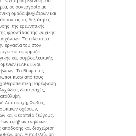
ν Ψυχιατρική Κλινική του
ία, σε συνεργασία με
μονική ομάδα ψυχιάτρων και
σσοντας τις δεξιότητες
ωσης, της ερευνητικής
της φροντίδας της ψυχικής
ασχόντων. Τα τελευταία
ην εργασία του στον
οάγει και εφαρμόζει
ικής και συμβουλευτικής
ομένων (EAP). Είναι
βλίων, Το Βίωμα της
ρωποι πίσω από τους
υχοθεραπευτική Παρέμβαση
 Αγχώδεις διαταραχές,
Κατάθλιψη,
ή Διαταραχή, Φοβίες,
οσωπικών σχέσεων,
ων και Θεραπεία ζεύγους,
νέων-εφήβων-ενηλίκων,
 απόδοσης και διαχείριση
ξουθένωσης, Αυτοβελτίωση