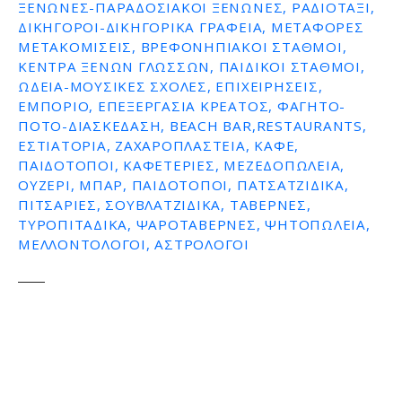
ΞΕΝΏΝΕΣ-ΠΑΡΑΔΟΣΙΑΚΟΊ ΞΕΝΏΝΕΣ, ΡΑΔΙΟΤΑΞΊ,
ΔΙΚΗΓΌΡΟΙ-ΔΙΚΗΓΟΡΙΚΆ ΓΡΑΦΕΊΑ, ΜΕΤΑΦΟΡΈΣ
ΜΕΤΑΚΟΜΊΣΕΙΣ, ΒΡΕΦΟΝΗΠΙΑΚΟΊ ΣΤΑΘΜΟΊ,
ΚΈΝΤΡΑ ΞΈΝΩΝ ΓΛΩΣΣΏΝ, ΠΑΙΔΙΚΟΊ ΣΤΑΘΜΟΊ,
ΩΔΕΊΑ-ΜΟΥΣΙΚΈΣ ΣΧΟΛΈΣ, ΕΠΙΧΕΙΡΉΣΕΙΣ,
ΕΜΠΌΡΙΟ, ΕΠΕΞΕΡΓΑΣΊΑ ΚΡΈΑΤΟΣ, ΦΑΓΗΤΌ-
ΠΟΤΌ-ΔΙΑΣΚΈΔΑΣΗ, BEACH BAR,RESTAURANTS,
ΕΣΤΙΑΤΌΡΙΑ, ΖΑΧΑΡΟΠΛΑΣΤΕΊΑ, ΚΑΦΈ,
ΠΑΙΔΌΤΟΠΟΙ, ΚΑΦΕΤΈΡΙΕΣ, ΜΕΖΕΔΟΠΩΛΕΊΑ,
ΟΥΖΕΡΊ, ΜΠΑΡ, ΠΑΙΔΌΤΟΠΟΙ, ΠΑΤΣΑΤΖΊΔΙΚΑ,
ΠΙΤΣΑΡΊΕΣ, ΣΟΥΒΛΑΤΖΊΔΙΚΑ, ΤΑΒΈΡΝΕΣ,
ΤΥΡΟΠΙΤΆΔΙΚΑ, ΨΑΡΟΤΑΒΈΡΝΕΣ, ΨΗΤΟΠΩΛΕΊΑ,
ΜΕΛΛΟΝΤΟΛΟΓΟΙ, ΑΣΤΡΟΛΌΓΟΙ