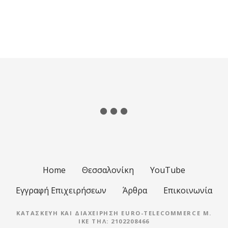
Θ
έ
σ
ε
ι
ς
π
λ
Home
Θεσσαλονίκη
YouTube
ο
Εγγραφή Επιχειρήσεων
Άρθρα
Επικοινωνία
ή
ΚΑΤΑΣΚΕΥΉ ΚΑΙ ΔΙΑΧΕΊΡΗΣΗ EURO-TELECOMMERCE M.
IKE ΤΗΛ: 2102208466