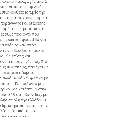
 κρέατα παραγωγής μας. Σ’
στη ποιότητα και φιλική
στις καλύτερες τιμές της
τας τη μακρόχρονη πορεία
 παραγωγής και διάθεσης
ς κρέατος, είμαστε κοντά
φέρουμε προϊόντα που
 μεράκι και φροντίδα για
για εσάς τα καλύτερα
ν των ειδών (κοτόπουλο,
 καθώς επίσης και
άνικα παραγωγής μας. Στο
τους Φιλίππους, παράγουμε
ε κρεατοσκευάσματα
ο αγνά υλικά και φυσικά με
ιότητας. Τα προϊόντα μας
ντρικό μας κατάστημα στην
όρου 19 στις Κρηνίδες, με
λής σε όλη την Ελλάδα. Η
 δραστηριοποιείται από το
λέον μία από τις πιο
 εκτροφής χοίρων,