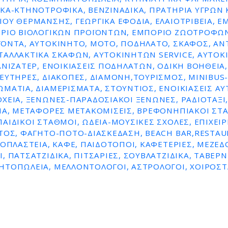
ΚΆ-ΚΤΗΝΟΤΡΟΦΙΚΆ, ΒΕΝΖΙΝΑΔΙΚΑ, ΠΡΑΤΗΡΙΑ ΥΓΡΩΝ 
ΟΥ ΘΕΡΜΑΝΣΗΣ, ΓΕΩΡΓΙΚΆ ΕΦΌΔΙΑ, ΕΛΑΙΟΤΡΙΒΕΊΑ, Ε
ΌΡΙΟ ΒΙΟΛΟΓΙΚΏΝ ΠΡΟΪΌΝΤΩΝ, ΕΜΠΌΡΙΟ ΖΩΟΤΡΟΦΏΝ
ΪΌΝΤΑ, ΑΥΤΟΚΊΝΗΤΟ, ΜΌΤΟ, ΠΟΔΉΛΑΤΟ, ΣΚΆΦΟΣ, ΑΝ
ΤΑΛΛΑΚΤΙΚΆ ΣΚΑΦΏΝ, ΑΥΤΟΚΙΝΉΤΩΝ SERVICE, ΑΥΤΟ
ΑΝΙΖΑΤΈΡ, ΕΝΟΙΚΙΆΣΕΙΣ ΠΟΔΗΛΆΤΩΝ, ΟΔΙΚΉ ΒΟΉΘΕΙΑ, 
ΕΥΤΉΡΕΣ, ΔΙΑΚΟΠΈΣ, ΔΙΑΜΟΝΉ,ΤΟΥΡΙΣΜΌΣ, MINIBUS-
ΜΆΤΙΑ, ΔΙΑΜΕΡΊΣΜΑΤΑ, ΣΤΟΎΝΤΙΟΣ, ΕΝΟΙΚΙΆΣΕΙΣ Α
ΧΕΊΑ, ΞΕΝΏΝΕΣ-ΠΑΡΑΔΟΣΙΑΚΟΊ ΞΕΝΏΝΕΣ, ΡΑΔΙΟΤΑΞΊ,
ΊΑ, ΜΕΤΑΦΟΡΈΣ ΜΕΤΑΚΟΜΊΣΕΙΣ, ΒΡΕΦΟΝΗΠΙΑΚΟΊ ΣΤ
ΑΙΔΙΚΟΊ ΣΤΑΘΜΟΊ, ΩΔΕΊΑ-ΜΟΥΣΙΚΈΣ ΣΧΟΛΈΣ, ΕΠΙΧΕΙΡ
ΤΟΣ, ΦΑΓΗΤΌ-ΠΟΤΌ-ΔΙΑΣΚΈΔΑΣΗ, BEACH BAR,RESTAU
ΡΟΠΛΑΣΤΕΊΑ, ΚΑΦΈ, ΠΑΙΔΌΤΟΠΟΙ, ΚΑΦΕΤΈΡΙΕΣ, ΜΕΖΕΔΟ
, ΠΑΤΣΑΤΖΊΔΙΚΑ, ΠΙΤΣΑΡΊΕΣ, ΣΟΥΒΛΑΤΖΊΔΙΚΑ, ΤΑΒΈΡΝ
ΗΤΟΠΩΛΕΊΑ, ΜΕΛΛΟΝΤΟΛΟΓΟΙ, ΑΣΤΡΟΛΌΓΟΙ, ΧΟΙΡΟΣΤ