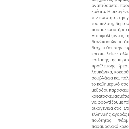
αναπτύσσεται προ
κρέατα. Η οικογέν
την ποιότητα, την 
του πελάτη, δημιου
παρασκευαστήριο κ
Διασφαλίζοντας τη
διαδικασιών ποιό
διοχετεύει στην ε
κρεοπωλείων, αλλ
εστίασης της περι
προέλευσης. Κρεα
λουκάνικα, κοκορέ
σουβλάκια και πολ
το καθημερινό σας
μέθοδοι παρασκευ
κρεατοσκευασμάτω
να φροντίζουμε πά
οικογένεια σας. Στ
ελληνικής αγοράς 
ποιότητας. Η Φάρμ
παραδοσιακό κρεο