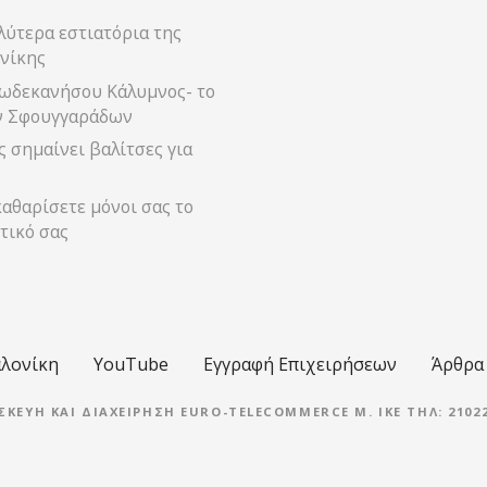
λύτερα εστιατόρια της
νίκης
ωδεκανήσου Κάλυμνος- το
ν Σφουγγαράδων
 σημαίνει βαλίτσες για
αθαρίσετε μόνοι σας το
τικό σας
λονίκη
YouTube
Εγγραφή Επιχειρήσεων
Άρθρα
ΣΚΕΥΉ ΚΑΙ ΔΙΑΧΕΊΡΗΣΗ EURO-TELECOMMERCE M. IKE ΤΗΛ: 21022