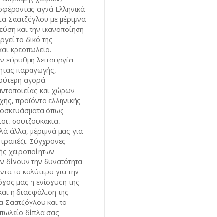
σφέροντας αγνά Ελληνικά
εια Σαατζόγλου με μέριμνα
γεύση και την ικανοποίηση
ργεί το δικό της
αι κρεοπωλείο.
ν εύρυθμη λειτουργία
τητας παραγωγής,
υρύτερη αγορά
αντοποιείας και χώρων
οχής, προϊόντα ελληνικής
τοσκευάσματα όπως
τσι, σουτζουκάκια,
λά άλλα, μέριμνά μας για
 τραπέζι. Σύγχρονες
ής χειροποίητων
ν δίνουν την δυνατότητα
ντα το καλύτερο για την
όχος μας η ενίσχυση της
και η διασφάλιση της
α Σαατζόγλου και το
πωλείο δίπλα σας