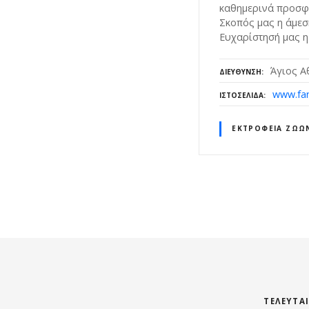
καθημερινά προσφέ
Σκοπός μας η άμεσ
Ευχαρίστησή μας η
Άγιος Α
ΔΙΕΎΘΥΝΣΗ
www.far
ΙΣΤΟΣΕΛΊΔΑ
ΕΚΤΡΟΦΕΊΑ ΖΏΩ
Θ
έ
σ
ε
ΤΕΛΕΥΤΑ