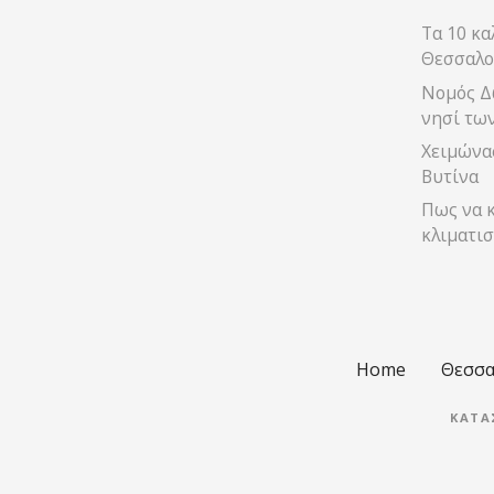
ι
Τα 10 κα
ς
Θεσσαλο
π
Νομός Δ
νησί τω
λ
Χειμώνας
ο
Βυτίνα
Πως να κ
ή
κλιματισ
γ
η
σ
Home
Θεσσα
η
ΚΑΤΑ
ς