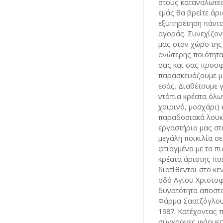
στους καταναλωτές
εμάς θα βρείτε άρι
εξυπηρέτηση πάντα 
αγοράς. Συνεχίζον
μας στον χώρο της
ανώτερης ποιότητα
σας και σας προσ
παρασκευάζουμε με
εσάς. Διαθέτουμε 
ντόπια κρέατα όλω
χοιρινό, μοσχάρι)
παραδοσιακά λουκ
εργαστήριο μας σ
μεγάλη ποικιλία σ
φτιαγμένα με τα πι
κρέατα άριστης πο
διατίθενται στο κε
οδό Αγίου Χριστοφ
δυνατότητα αποστο
Φάρμα Σαατζόγλου
1987. Κατέχοντας π
σύγχρονες φάρμες