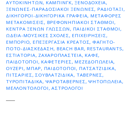
ΑΥΤΟΚΙΝΉΤΩΝ, ΚΆΜΠΙΝΓΚ, ΞΕΝΟΔΟΧΕΊΑ,
ΞΕΝΏΝΕΣ-ΠΑΡΑΔΟΣΙΑΚΟΊ ΞΕΝΏΝΕΣ, ΡΑΔΙΟΤΑΞΊ,
ΔΙΚΗΓΌΡΟΙ-ΔΙΚΗΓΟΡΙΚΆ ΓΡΑΦΕΊΑ, ΜΕΤΑΦΟΡΈΣ
ΜΕΤΑΚΟΜΊΣΕΙΣ, ΒΡΕΦΟΝΗΠΙΑΚΟΊ ΣΤΑΘΜΟΊ,
ΚΈΝΤΡΑ ΞΈΝΩΝ ΓΛΩΣΣΏΝ, ΠΑΙΔΙΚΟΊ ΣΤΑΘΜΟΊ,
ΩΔΕΊΑ-ΜΟΥΣΙΚΈΣ ΣΧΟΛΈΣ, ΕΠΙΧΕΙΡΉΣΕΙΣ,
ΕΜΠΌΡΙΟ, ΕΠΕΞΕΡΓΑΣΊΑ ΚΡΈΑΤΟΣ, ΦΑΓΗΤΌ-
ΠΟΤΌ-ΔΙΑΣΚΈΔΑΣΗ, BEACH BAR, RESTAURANTS,
ΕΣΤΙΑΤΌΡΙΑ, ΖΑΧΑΡΟΠΛΑΣΤΕΊΑ, ΚΑΦΈ,
ΠΑΙΔΌΤΟΠΟΙ, ΚΑΦΕΤΈΡΙΕΣ, ΜΕΖΕΔΟΠΩΛΕΊΑ,
ΟΥΖΕΡΊ, ΜΠΑΡ, ΠΑΙΔΌΤΟΠΟΙ, ΠΑΤΣΑΤΖΊΔΙΚΑ,
ΠΙΤΣΑΡΊΕΣ, ΣΟΥΒΛΑΤΖΊΔΙΚΑ, ΤΑΒΈΡΝΕΣ,
ΤΥΡΟΠΙΤΆΔΙΚΑ, ΨΑΡΟΤΑΒΈΡΝΕΣ, ΨΗΤΟΠΩΛΕΊΑ,
ΜΕΛΛΟΝΤΟΛΟΓΟΙ, ΑΣΤΡΟΛΌΓΟΙ