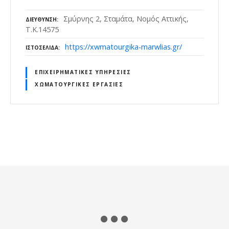
Σμύρνης 2, Σταμάτα, Νομός Αττικής,
ΔΙΕΎΘΥΝΣΗ
Τ.Κ.14575
https://xwmatourgika-marwlias.gr/
ΙΣΤΟΣΕΛΊΔΑ
ΕΠΙΧΕΙΡΗΜΑΤΙΚΈΣ ΥΠΗΡΕΣΊΕΣ
ΧΩΜΑΤΟΥΡΓΙΚΈΣ ΕΡΓΑΣΊΕΣ
Θ
έ
σ
ε
ι