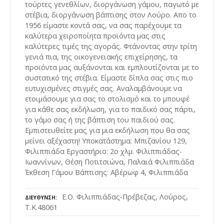
τούρτες γενεθλίων, διοργάνωση γάμου, παγωτό με
στέβια, διοργάνωση βάπτισης στον Λούρο. Απο το
1956 είμαστε κοντά σας, να σας παρέχουμε τα
καλύτερα χειροποίητα προϊόντα μας στις
καλύτερες τιμές της αγοράς. Φτάνοντας στην τρίτη
γενιά πια, της οικογενειακής επιχείρησης, τα
προϊόντα μας αυξάνονται και εμπλουτίζονται με το
συστατικό της στέβια. Είμαστε δίπλα σας στις πιο
ευτυχισμένες στιγμές σας. Αναλαμβάνουμε να
ετοιμάσουμε για σας το στολισμό και το μπουφέ
για κάθε σας εκδήλωση, για το παιδικό σας πάρτι,
το γάμο σας ή της βάπτιση του παιδιού σας.
Εμπιστευθείτε μας για μια εκδήλωση που θα σας
μείνει αξέχαστη! Υποκατάστημα: Μπιζανίου 129,
Φιλιππιάδα Εργαστήριο: 2ο χλμ. Φιλιππιάδας-
Ιωαννίνων, Θέση Ποτιτσιώνα, Παλαιά Φιλιππιάδα
Έκθεση Γάμου Βάπτισης: Αβέρωφ 4, Φιλιππιάδα
Ε.Ο. Φιλιππιάδας-Πρέβεζας, Λούρος,
ΔΙΕΎΘΥΝΣΗ
Τ.Κ.48061