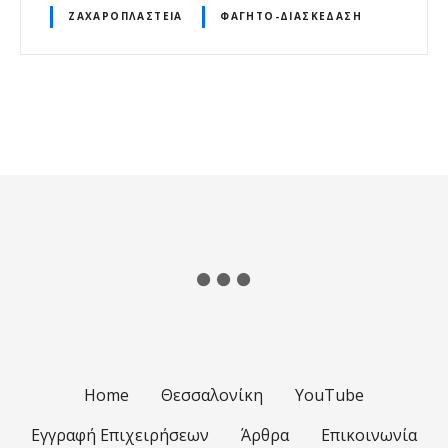
ΖΑΧΑΡΟΠΛΑΣΤΕΊΑ
ΦΑΓΗΤΌ-ΔΙΑΣΚΈΔΑΣΗ
Θ
έ
σ
ε
ι
ς
π
λ
Home
Θεσσαλονίκη
YouTube
ο
Εγγραφή Επιχειρήσεων
Άρθρα
Επικοινωνία