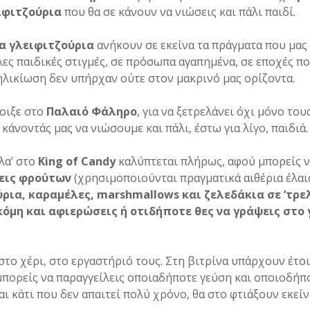
ιφιτζούρια
που θα σε κάνουν να νιώσεις και πάλι παιδί.
α γλειφιτζούρια
ανήκουν σε εκείνα τα πράγματα που μας
λες παιδικές στιγμές, σε πρόσωπα αγαπημένα, σε εποχές π
νηλικίωση δεν υπήρχαν ούτε στον μακρινό μας ορίζοντα.
οιξε στο
Παλαιό Φάληρο
, για να ξετρελάνει όχι μόνο του
 κάνοντάς μας να νιώσουμε και πάλι, έστω για λίγο, παιδιά.
λα’ στο
King of Candy
καλύπτεται πλήρως, αφού μπορείς 
εις φρούτων
(χρησιμοποιούνται πραγματικά αιθέρια έλαι
ρια, καραμέλες, marshmallows και ζελεδάκια σε ‘τρελ
όμη και αφιερώσεις ή οτιδήποτε θες να γράψεις στο 
 στο χέρι, στο εργαστήριό τους. Στη βιτρίνα υπάρχουν έτο
πορείς να παραγγείλεις οποιαδήποτε γεύση και οποιοδήπο
αι κάτι που δεν απαιτεί πολύ χρόνο, θα στο φτιάξουν εκεί