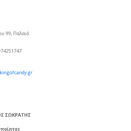
υ 99, Παλαιό
974251747
kingofcandy.gr
ΟΣ ΣΩΚΡΑΤΗΣ
οποίητες