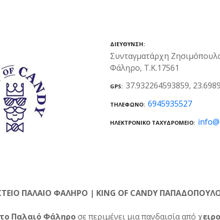
ΔΙΕΎΘΥΝΣΗ
Συνταγματάρχη Ζησιμόπουλο
Φάληρο, Τ.Κ.17561
37.932264593859, 23.698
GPS
6945935527
ΤΗΛΈΦΩΝΟ
info@
ΗΛΕΚΤΡΟΝΙΚΌ ΤΑΧΥΔΡΟΜΕΊΟ
ΤΕΙΟ ΠΑΛΑΙΟ ΦΑΛΗΡΟ | KING OF CANDY ΠΑΠΑΔΟΠΟΥΛ
στο Παλαιό Φάληρο
σε περιμένει μια πανδαισία από χ
ειρ