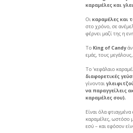
καραμέλες και γλε
Οι
καραμέλες και τ
στο χρόνο, σε ανέμε
φέρνει μαζί της η ε
Το
King of Candy
άν
εμάς, τους μεγάλους,
Το ‘κεφάλαιο καραμέ
διαφορετικές γεύσ
γίνονται
γλειφιτζού
να παραγγείλεις ακ
καραμέλες σου).
Είναι όλα φτιαγμένα
καραμέλες, ωστόσο μ
εσύ – και εφόσον είν