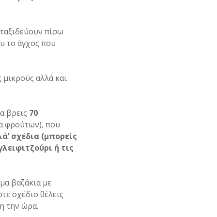
 ταξιδεύουν πίσω
ου το άγχος που
ς μικρούς αλλά και
να βρεις
70
α φρούτων), που
ά’ σχέδια (μπορείς
γλειφιτζούρι ή τις
ιμα βαζάκια με
τε σχέδιο θέλεις
νη την ώρα.