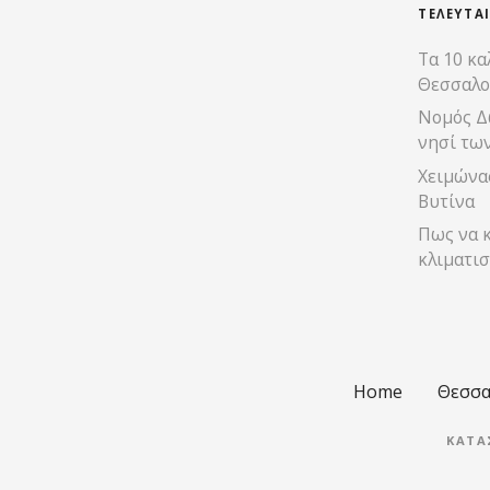
ΤΕΛΕΥΤΑ
Τα 10 κα
Θεσσαλο
Νομός Δ
νησί τω
Χειμώνας
Βυτίνα
Πως να κ
κλιματισ
Home
Θεσσα
ΚΑΤΑ