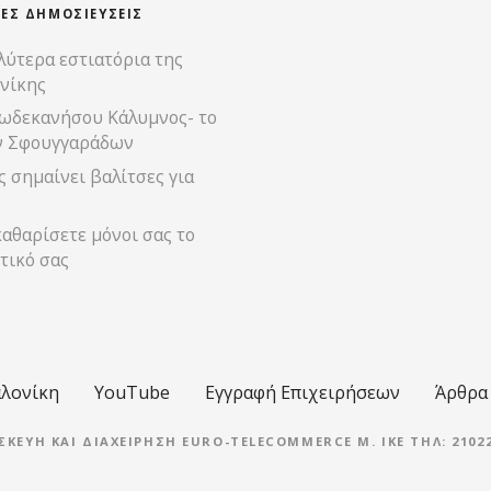
ΊΕΣ ΔΗΜΟΣΙΕΎΣΕΙΣ
λύτερα εστιατόρια της
νίκης
ωδεκανήσου Κάλυμνος- το
ν Σφουγγαράδων
 σημαίνει βαλίτσες για
αθαρίσετε μόνοι σας το
τικό σας
λονίκη
YouTube
Εγγραφή Επιχειρήσεων
Άρθρα
ΣΚΕΥΉ ΚΑΙ ΔΙΑΧΕΊΡΗΣΗ EURO-TELECOMMERCE M. IKE ΤΗΛ: 21022