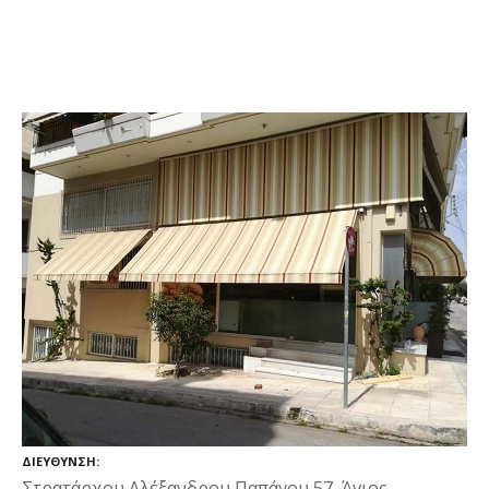
ΔΙΕΎΘΥΝΣΗ
Στρατάρχου Αλέξανδρου Παπάγου 57, Άγιος