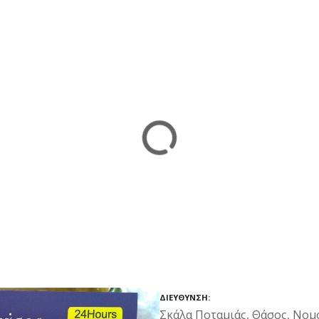
ΔΙΕΎΘΥΝΣΗ
Σκάλα Ποταμιάς, Θάσος, Νομ