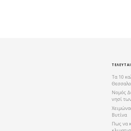
ΤΕΛΕΥΤΑ
Τα 10 κα
Θεσσαλο
Νομός Δ
νησί τω
Χειμώνας
Βυτίνα
Πως να κ
κλιματισ