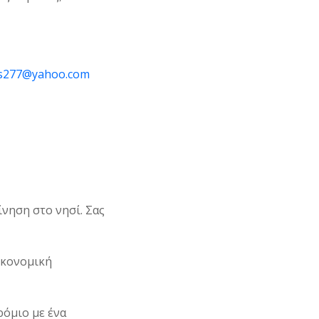
as277@yahoo.com
ίνηση στο νησί. Σας
ικονομική
ρόμιο με ένα