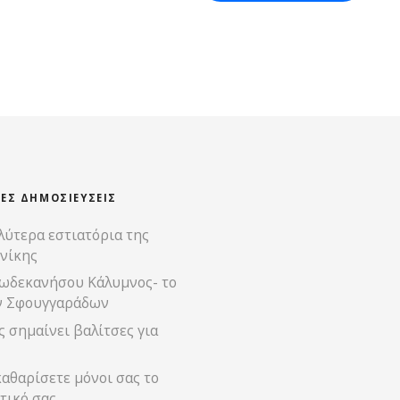
ΊΕΣ ΔΗΜΟΣΙΕΎΣΕΙΣ
λύτερα εστιατόρια της
νίκης
ωδεκανήσου Κάλυμνος- το
ν Σφουγγαράδων
 σημαίνει βαλίτσες για
αθαρίσετε μόνοι σας το
τικό σας