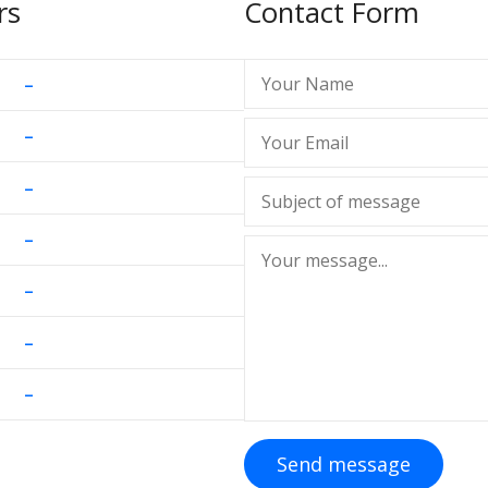
rs
Contact Form
–
–
–
–
–
–
–
Send message