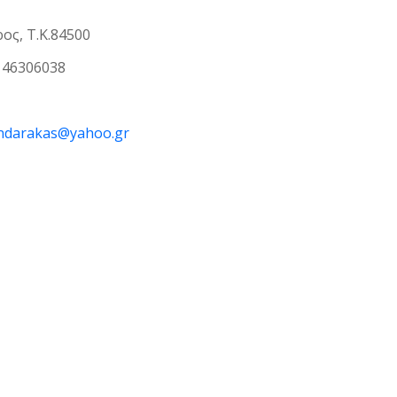
ος, Τ.Κ.84500
146306038
ndarakas@yahoo.gr