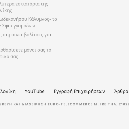
λύτερα εστιατόρια της
νίκης
ωδεκανήσου Κάλυμνος- το
ν Σφουγγαράδων
 σημαίνει βαλίτσες για
αθαρίσετε μόνοι σας το
τικό σας
λονίκη
YouTube
Εγγραφή Επιχειρήσεων
Άρθρα
ΣΚΕΥΉ ΚΑΙ ΔΙΑΧΕΊΡΗΣΗ EURO-TELECOMMERCE M. IKE ΤΗΛ: 21022