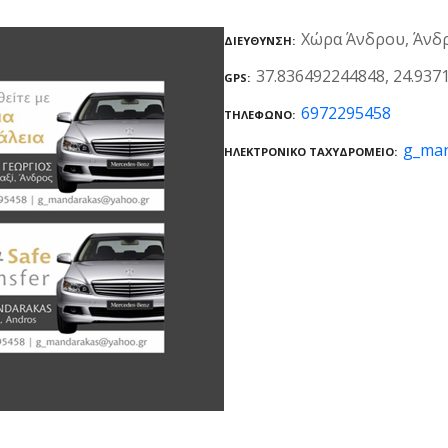
Χώρα Άνδρου, Άνδρ
ΔΙΕΎΘΥΝΣΗ
37.836492244848, 24.937
GPS
6972295458
ΤΗΛΈΦΩΝΟ
g_ma
ΗΛΕΚΤΡΟΝΙΚΌ ΤΑΧΥΔΡΟΜΕΊΟ