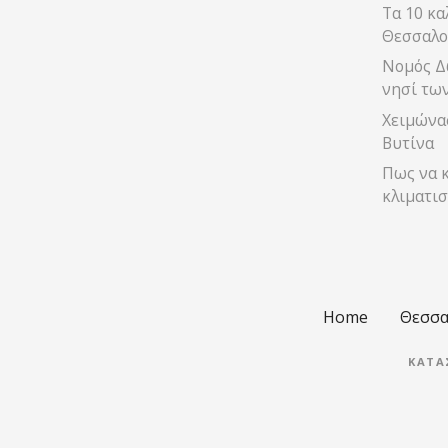
Τα 10 κα
Θεσσαλο
Νομός Δ
νησί τω
Χειμώνας
Βυτίνα
Πως να κ
κλιματισ
Home
Θεσσα
ΚΑΤΑ